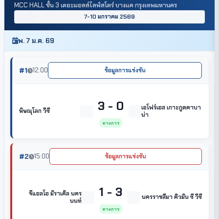
MCC HALL ชั้น 3 เดอะมอลล์ไลฟ์สโตร์ บางแค กรุงเทพมหานคร
7-10 มกราคม 2569
พ. 7 ม.ค. 69
#1
12:00
ข้อมูลการแข่งขัน
3 - 0
เอโฟร์เอส เกาะกูดคาบา
พิษณุโลก วีซี
น่า
ทางการ
#2
15:00
ข้อมูลการแข่งขัน
1 - 3
จีแอลโอ มิราเคิล นคร
นครราชสีมา คิวมิน ซี วีซี
นนท์
ทางการ