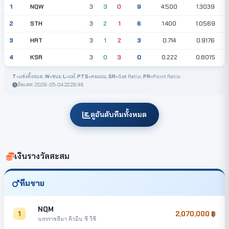
NQW
1
3
3
0
9
4.500
1.3039
STH
2
3
2
1
6
1.400
1.0569
HRT
3
3
1
2
3
0.714
0.9176
KSR
4
3
0
3
0
0.222
0.8015
T
=แข่งทั้งหมด,
W
=ชนะ,
L
=แพ้,
PTS
=คะแนน,
SR
=Set Ratio,
PR
=Point Ratio
อัพเดท: 2026-05-04 22:26:46
ดูอันดับทีมทั้งหมด
เงินรางวัลสะสม
ทีมชาย
NQM
1
2,070,000
นครราชสีมา คิวมิน ซี วีซี