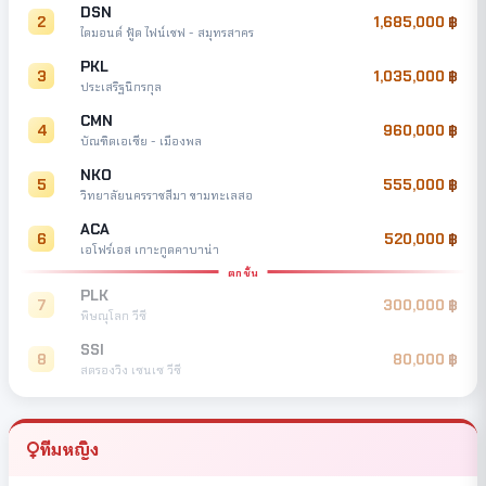
DSN
2
1,685,000
ไดมอนด์ ฟู้ด ไฟน์เชฟ - สมุทรสาคร
PKL
3
1,035,000
ประเสริฐนิกรกุล
CMN
4
960,000
บัณฑิตเอเซีย - เมืองพล
NKO
5
555,000
วิทยาลัยนครราชสีมา ขามทะเลสอ
ACA
6
520,000
เอโฟร์เอส เกาะกูดคาบาน่า
ตกชั้น
PLK
7
300,000
พิษณุโลก วีซี
SSI
8
80,000
สตรองวิง เซนเซ วีซี
ทีมหญิง