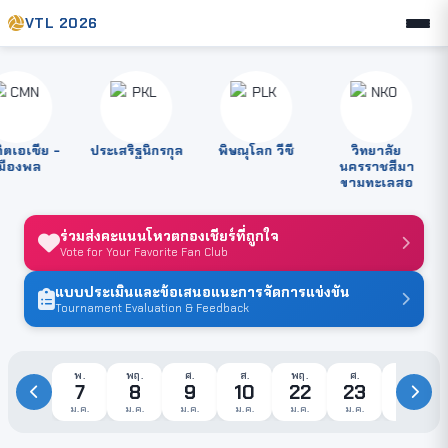
VTL 2026
เอเซีย -
ประเสริฐนิกรกุล
พิษณุโลก วีซี
วิทยาลัย
ส
ืองพล
นครราชสีมา
ขามทะเลสอ
ร่วมส่งคะแนนโหวตกองเชียร์ที่ถูกใจ
Vote for Your Favorite Fan Club
แบบประเมินและข้อเสนอแนะการจัดการแข่งขัน
Tournament Evaluation & Feedback
พ.
พฤ.
ศ.
ส.
พฤ.
ศ.
ส.
7
8
9
10
22
23
24
ม.ค.
ม.ค.
ม.ค.
ม.ค.
ม.ค.
ม.ค.
ม.ค.