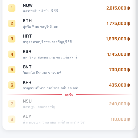
NQW
1
2,815,000
นครราชสีมา คิวมิน ซี วีซี
STH
2
1,775,000
สุพรีม ทิพย ชลบุรี-อี.เทค
HRT
3
1,635,000
ฮารุดอทชลบุรี ราชมงคลธัญบุรี วีซี
KSR
4
1,145,000
มหาวิทยาลัยขอนแก่น ขอนแก่นสตาร์
GNT
5
700,000
จีแอลโอ มิราเคล นครนนท์
KPR
6
435,000
กาญจนบุรี พาวเวอร์ วอลเลย์บอล คลับ
ตกชั้น
NSU
7
240,000
นครปฐม เอสเอสอาร์ยู
AUY
8
110,000
อ่างทอง มหาวิทยาลัยการกีฬาแห่งชาติ วีซี