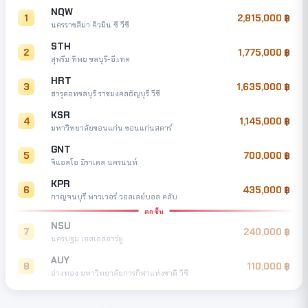
NQW
1
2,815,000
นครราชสีมา คิวมิน ซี วีซี
STH
2
1,775,000
สุพรีม ทิพย ชลบุรี-อี.เทค
HRT
3
1,635,000
ฮารุดอทชลบุรี ราชมงคลธัญบุรี วีซี
KSR
4
1,145,000
มหาวิทยาลัยขอนแก่น ขอนแก่นสตาร์
GNT
5
700,000
จีแอลโอ มิราเคล นครนนท์
KPR
6
435,000
กาญจนบุรี พาวเวอร์ วอลเลย์บอล คลับ
ตกชั้น
NSU
7
240,000
นครปฐม เอสเอสอาร์ยู
AUY
8
110,000
อ่างทอง มหาวิทยาลัยการกีฬาแห่งชาติ วีซี