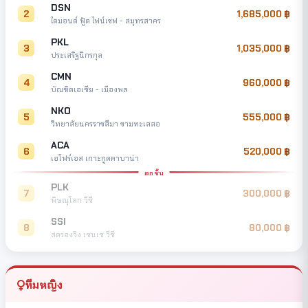
DSN
2
1,685,000
ไดมอนด์ ฟู้ด ไฟน์เชฟ - สมุทรสาคร
PKL
3
1,035,000
ประเสริฐนิกรกุล
CMN
4
960,000
บัณฑิตเอเซีย - เมืองพล
NKO
5
555,000
วิทยาลัยนครราชสีมา ขามทะเลสอ
ACA
6
520,000
เอโฟร์เอส เกาะกูดคาบาน่า
ตกชั้น
PLK
7
300,000
พิษณุโลก วีซี
SSI
8
80,000
สตรองวิง เซนเซ วีซี
ทีมหญิง