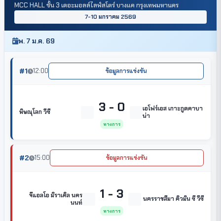
MCC HALL ชั้น 3 เดอะมอลล์ไลฟ์สโตร์ บางแค กรุงเทพมหานคร
7-10 มกราคม 2569
พ. 7 ม.ค. 69
#1
12:00
ข้อมูลการแข่งขัน
3 - 0
เอโฟร์เอส เกาะกูดคาบา
พิษณุโลก วีซี
น่า
ทางการ
#2
15:00
ข้อมูลการแข่งขัน
1 - 3
จีแอลโอ มิราเคิล นคร
นครราชสีมา คิวมิน ซี วีซี
นนท์
ทางการ