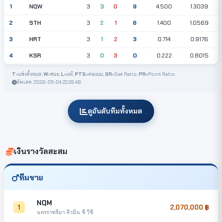
NQW
1
3
3
0
9
4.500
1.3039
STH
2
3
2
1
6
1.400
1.0569
HRT
3
3
1
2
3
0.714
0.9176
KSR
4
3
0
3
0
0.222
0.8015
T
=แข่งทั้งหมด,
W
=ชนะ,
L
=แพ้,
PTS
=คะแนน,
SR
=Set Ratio,
PR
=Point Ratio
อัพเดท: 2026-05-04 22:26:46
ดูอันดับทีมทั้งหมด
เงินรางวัลสะสม
ทีมชาย
NQM
1
2,070,000
นครราชสีมา คิวมิน ซี วีซี