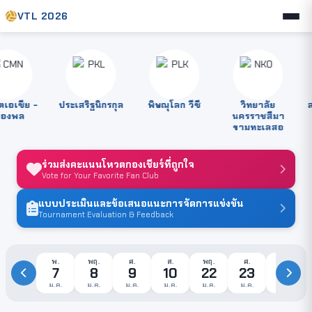
VTL 2026
อเซีย -
ประเสริฐนิกรกุล
พิษณุโลก วีซี
วิทยาลัย
สต
องพล
นครราชสีมา
ขามทะเลสอ
ร่วมส่งคะแนนโหวตกองเชียร์ที่ถูกใจ
Vote for Your Favorite Fan Club
แบบประเมินและข้อเสนอแนะการจัดการแข่งขัน
Tournament Evaluation & Feedback
พ.
พฤ.
ศ.
ส.
พฤ.
ศ.
ส.
7
8
9
10
22
23
24
ม.ค.
ม.ค.
ม.ค.
ม.ค.
ม.ค.
ม.ค.
ม.ค.