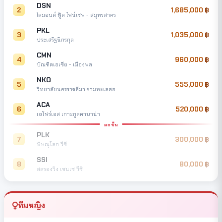
DSN
2
1,685,000
ไดมอนด์ ฟู้ด ไฟน์เชฟ - สมุทรสาคร
PKL
3
1,035,000
ประเสริฐนิกรกุล
CMN
4
960,000
บัณฑิตเอเซีย - เมืองพล
NKO
5
555,000
วิทยาลัยนครราชสีมา ขามทะเลสอ
ACA
6
520,000
เอโฟร์เอส เกาะกูดคาบาน่า
ตกชั้น
PLK
7
300,000
พิษณุโลก วีซี
SSI
8
80,000
สตรองวิง เซนเซ วีซี
ทีมหญิง