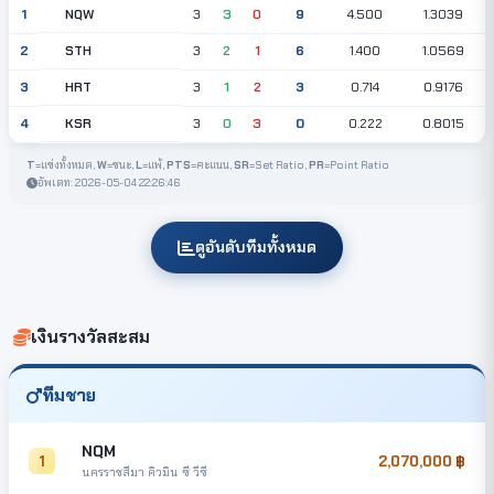
NQW
1
3
3
0
9
4.500
1.3039
STH
2
3
2
1
6
1.400
1.0569
HRT
3
3
1
2
3
0.714
0.9176
KSR
4
3
0
3
0
0.222
0.8015
T
=แข่งทั้งหมด,
W
=ชนะ,
L
=แพ้,
PTS
=คะแนน,
SR
=Set Ratio,
PR
=Point Ratio
อัพเดท: 2026-05-04 22:26:46
ดูอันดับทีมทั้งหมด
เงินรางวัลสะสม
ทีมชาย
NQM
1
2,070,000
นครราชสีมา คิวมิน ซี วีซี