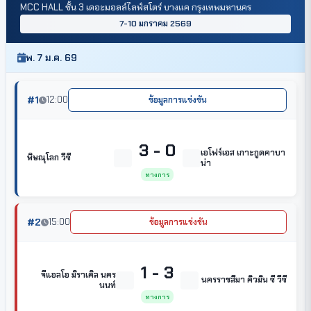
MCC HALL ชั้น 3 เดอะมอลล์ไลฟ์สโตร์ บางแค กรุงเทพมหานคร
7-10 มกราคม 2569
พ. 7 ม.ค. 69
#1
12:00
ข้อมูลการแข่งขัน
3 - 0
เอโฟร์เอส เกาะกูดคาบา
พิษณุโลก วีซี
น่า
ทางการ
#2
15:00
ข้อมูลการแข่งขัน
1 - 3
จีแอลโอ มิราเคิล นคร
นครราชสีมา คิวมิน ซี วีซี
นนท์
ทางการ