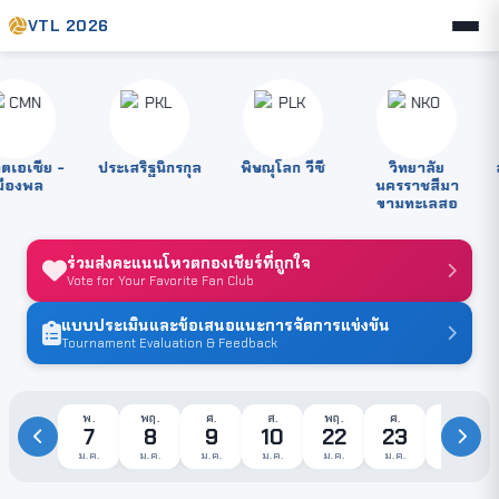
VTL 2026
อเซีย -
ประเสริฐนิกรกุล
พิษณุโลก วีซี
วิทยาลัย
สต
องพล
นครราชสีมา
ขามทะเลสอ
ร่วมส่งคะแนนโหวตกองเชียร์ที่ถูกใจ
Vote for Your Favorite Fan Club
แบบประเมินและข้อเสนอแนะการจัดการแข่งขัน
Tournament Evaluation & Feedback
พ.
พฤ.
ศ.
ส.
พฤ.
ศ.
ส.
7
8
9
10
22
23
24
ม.ค.
ม.ค.
ม.ค.
ม.ค.
ม.ค.
ม.ค.
ม.ค.