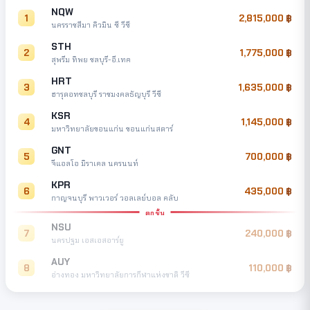
NQW
1
2,815,000
นครราชสีมา คิวมิน ซี วีซี
STH
2
1,775,000
สุพรีม ทิพย ชลบุรี-อี.เทค
HRT
3
1,635,000
ฮารุดอทชลบุรี ราชมงคลธัญบุรี วีซี
KSR
4
1,145,000
มหาวิทยาลัยขอนแก่น ขอนแก่นสตาร์
GNT
5
700,000
จีแอลโอ มิราเคล นครนนท์
KPR
6
435,000
กาญจนบุรี พาวเวอร์ วอลเลย์บอล คลับ
ตกชั้น
NSU
7
240,000
นครปฐม เอสเอสอาร์ยู
AUY
8
110,000
อ่างทอง มหาวิทยาลัยการกีฬาแห่งชาติ วีซี