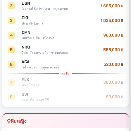
DSN
2
1,685,000
ไดมอนด์ ฟู้ด ไฟน์เชฟ - สมุทรสาคร
PKL
3
1,035,000
ประเสริฐนิกรกุล
CMN
4
960,000
บัณฑิตเอเซีย - เมืองพล
NKO
5
555,000
วิทยาลัยนครราชสีมา ขามทะเลสอ
ACA
6
520,000
เอโฟร์เอส เกาะกูดคาบาน่า
ตกชั้น
PLK
7
300,000
พิษณุโลก วีซี
SSI
8
80,000
สตรองวิง เซนเซ วีซี
ทีมหญิง