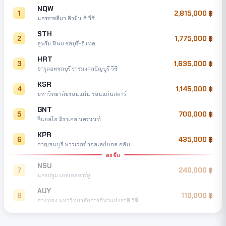
NQW
1
2,815,000
นครราชสีมา คิวมิน ซี วีซี
STH
2
1,775,000
สุพรีม ทิพย ชลบุรี-อี.เทค
HRT
3
1,635,000
ฮารุดอทชลบุรี ราชมงคลธัญบุรี วีซี
KSR
4
1,145,000
มหาวิทยาลัยขอนแก่น ขอนแก่นสตาร์
GNT
5
700,000
จีแอลโอ มิราเคล นครนนท์
KPR
6
435,000
กาญจนบุรี พาวเวอร์ วอลเลย์บอล คลับ
ตกชั้น
NSU
7
240,000
นครปฐม เอสเอสอาร์ยู
AUY
8
110,000
อ่างทอง มหาวิทยาลัยการกีฬาแห่งชาติ วีซี