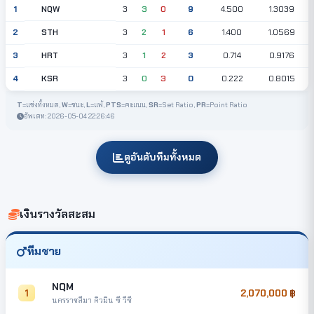
NQW
1
3
3
0
9
4.500
1.3039
STH
2
3
2
1
6
1.400
1.0569
HRT
3
3
1
2
3
0.714
0.9176
KSR
4
3
0
3
0
0.222
0.8015
T
=แข่งทั้งหมด,
W
=ชนะ,
L
=แพ้,
PTS
=คะแนน,
SR
=Set Ratio,
PR
=Point Ratio
อัพเดท: 2026-05-04 22:26:46
ดูอันดับทีมทั้งหมด
เงินรางวัลสะสม
ทีมชาย
NQM
1
2,070,000
นครราชสีมา คิวมิน ซี วีซี