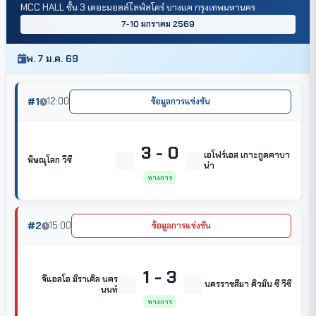
MCC HALL ชั้น 3 เดอะมอลล์ไลฟ์สโตร์ บางแค กรุงเทพมหานคร
7-10 มกราคม 2569
พ. 7 ม.ค. 69
#1
12:00
ข้อมูลการแข่งขัน
3 - 0
เอโฟร์เอส เกาะกูดคาบา
พิษณุโลก วีซี
น่า
ทางการ
#2
15:00
ข้อมูลการแข่งขัน
1 - 3
จีแอลโอ มิราเคิล นคร
นครราชสีมา คิวมิน ซี วีซี
นนท์
ทางการ