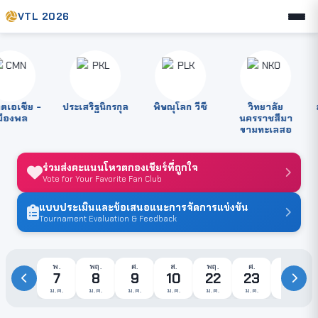
VTL 2026
เอเซีย -
ประเสริฐนิกรกุล
พิษณุโลก วีซี
วิทยาลัย
สต
องพล
นครราชสีมา
ขามทะเลสอ
ร่วมส่งคะแนนโหวตกองเชียร์ที่ถูกใจ
Vote for Your Favorite Fan Club
แบบประเมินและข้อเสนอแนะการจัดการแข่งขัน
Tournament Evaluation & Feedback
พ.
พฤ.
ศ.
ส.
พฤ.
ศ.
ส.
7
8
9
10
22
23
24
ม.ค.
ม.ค.
ม.ค.
ม.ค.
ม.ค.
ม.ค.
ม.ค.