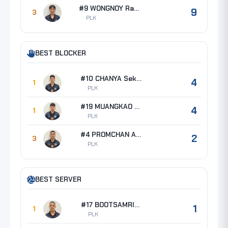
#9 WONGNOY Ratchanon
9
3
PLK
BEST BLOCKER
#10 CHANYA Seksan
4
1
PLK
#19 MUANGKAO Chutiphong
4
1
PLK
#4 PROMCHAN Anut
2
3
PLK
BEST SERVER
#17 BOOTSAMRIT Panya
1
1
PLK