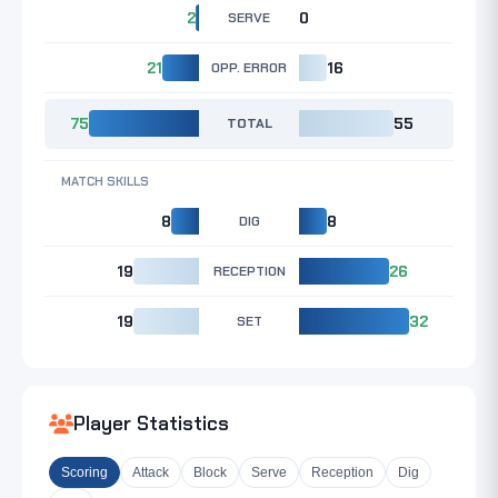
2
SERVE
0
21
OPP. ERROR
16
75
TOTAL
55
MATCH SKILLS
8
DIG
8
19
RECEPTION
26
19
SET
32
Player Statistics
Scoring
Attack
Block
Serve
Reception
Dig