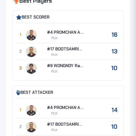
Best Players
BEST SCORER
#4 PROMCHAN Anut
16
1
PLK
#17 BOOTSAMRIT Panya
13
2
PLK
#9 WONGNOY Ratchanon
10
3
PLK
BEST ATTACKER
#4 PROMCHAN Anut
14
1
PLK
#17 BOOTSAMRIT Panya
10
2
PLK