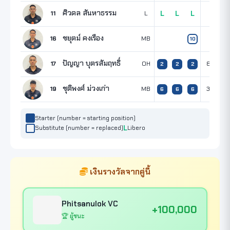
ศิวดล สันหาธรรม
11
L
L
L
L
ชยุตม์ คงเรือง
16
MB
10
ปัญญา บุตรสัมฤทธิ์
17
OH
8
2
2
2
2
ชุติพงศ์ ม่วงเก่า
19
MB
3
3
6
6
6
Starter (number = starting position)
Substitute (number = replaced)
Libero
เงินรางวัลจากคู่นี้
Phitsanulok VC
+100,000
🏆 ผู้ชนะ