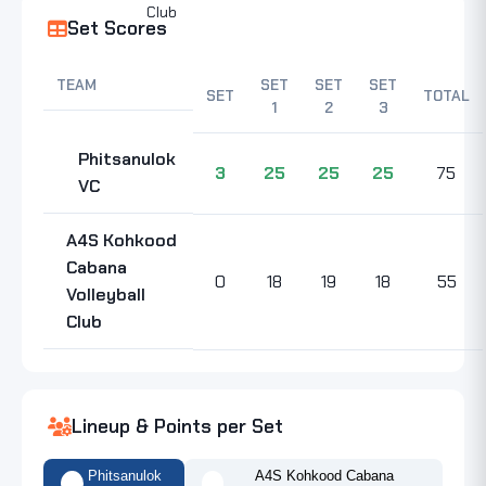
Set Scores
TEAM
SET
SET
SET
SET
TOTAL
1
2
3
Phitsanulok
3
25
25
25
75
VC
A4S Kohkood
Cabana
0
18
19
18
55
Volleyball
Club
Lineup & Points per Set
Phitsanulok
A4S Kohkood Cabana