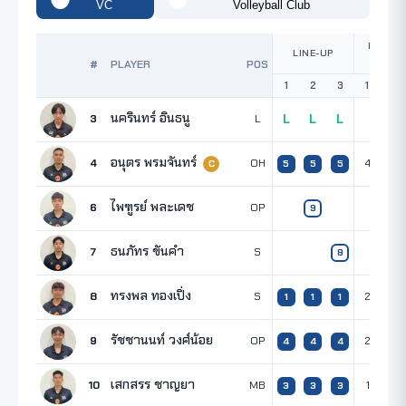
VC
Volleyball Club
POINTS
LINE-UP
SET
#
PLAYER
POS
1
2
3
1
2
นครินทร์ อินธนู
3
L
L
L
L
อนุตร พรมจันทร์
4
OH
4
7
5
5
5
C
ไพฑูรย์ พละเดช
6
OP
9
ธนภัทร ขันคำ
7
S
8
ทรงพล ทองเปิ่ง
8
S
2
1
1
1
รัชชานนท์ วงศ์น้อย
9
OP
2
5
4
4
4
เสกสรร ชาญยา
10
MB
1
3
3
3
3