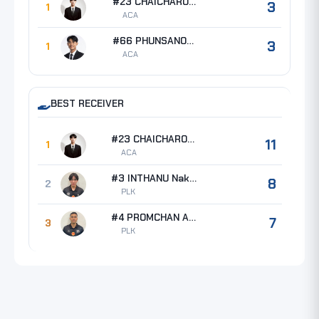
#23 CHAICHAROEN Kittipong
3
1
ACA
#66 PHUNSANONG Sorasak
3
1
ACA
BEST RECEIVER
#23 CHAICHAROEN Kittipong
11
1
ACA
#3 INTHANU Nakharin
8
2
PLK
#4 PROMCHAN Anut
7
3
PLK