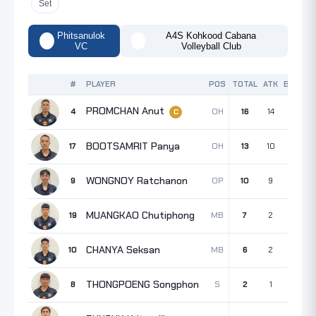
Set
Phitsanulok
A4S Kohkood Cabana
VC
Volleyball Club
#
PLAYER
POS
TOTAL
ATK
BLK
SR
PROMCHAN Anut
OH
4
16
14
2
0
C
BOOTSAMRIT Panya
OH
17
13
10
2
1
WONGNOY Ratchanon
OP
9
10
9
1
0
MUANGKAO Chutiphong
MB
19
7
2
4
1
CHANYA Seksan
MB
10
6
2
4
0
THONGPOENG Songphon
S
8
2
1
1
0