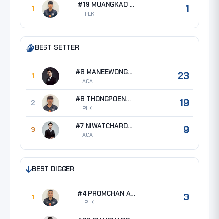
#19 MUANGKAO Chutiphong
1
1
PLK
BEST SETTER
#6 MANEEWONG Mawin
23
1
ACA
#8 THONGPOENG Songphon
19
2
PLK
#7 NIWATCHARD Phanuphong
9
3
ACA
BEST DIGGER
#4 PROMCHAN Anut
3
1
PLK