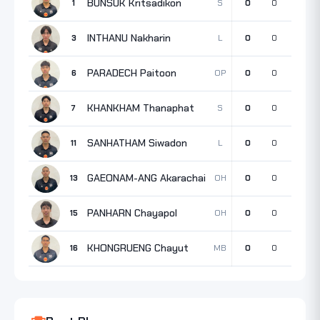
BUNSUK Kritsadikon
S
1
0
0
0
0
INTHANU Nakharin
L
3
0
0
0
0
PARADECH Paitoon
OP
6
0
0
0
0
KHANKHAM Thanaphat
S
7
0
0
0
0
SANHATHAM Siwadon
L
11
0
0
0
0
GAEONAM-ANG Akarachai
OH
13
0
0
0
0
PANHARN Chayapol
OH
15
0
0
0
0
KHONGRUENG Chayut
MB
16
0
0
0
0