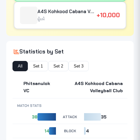
A4S Kohkood Cabana Volleyball Club
+10,000
ผู้แพ้
Statistics by Set
All
Set 1
Set 2
Set 3
Phitsanulok
A4S Kohkood Cabana
VC
Volleyball Club
MATCH STATS
38
ATTACK
35
14
BLOCK
4