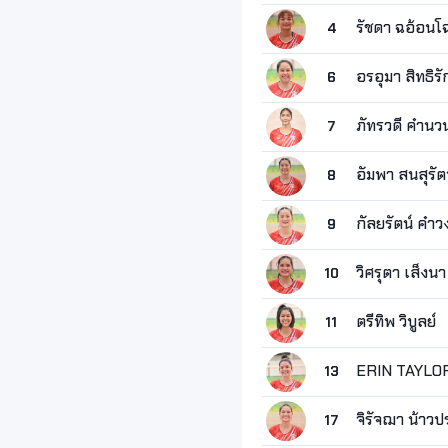
รัชดา ฉอ้อนโ
4
อรอุมา สิทธิรั
6
ภัทรวดี คำนว
7
อัมพา สนสุรัต
8
กัลยรัตน์ คำว
9
วิศรุตา เส็งนา
10
ตรีทิพ วิบูลย์
11
ERIN TAYL
13
จิรัจฌา น้าวป
17