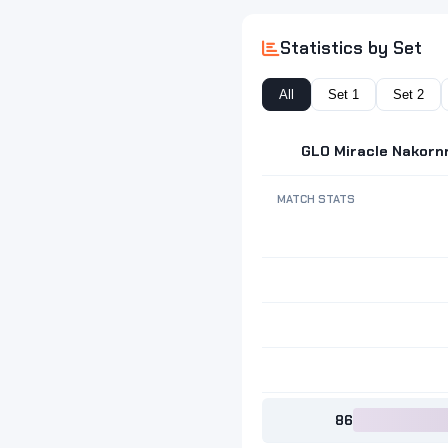
Statistics by Set
All
Set 1
Set 2
GLO Miracle Nakorn
MATCH STATS
86