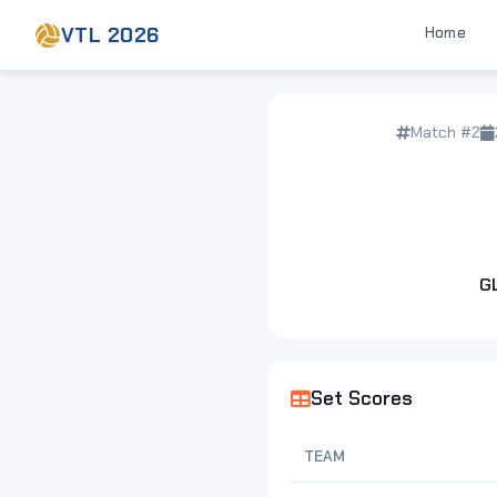
VTL 2026
Home
Match #2
G
Set Scores
TEAM