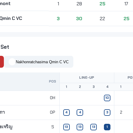
nnont
1
28
25
17
Qmin C VC
3
30
22
25
 Set
Nakhonratchasima Qmin C VC
LINE-UP
PO
POS
1
2
3
4
1
OH
10
สภา
OP
2
4
4
3
ขเจริญ
S
13
13
13
1