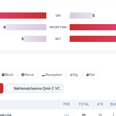
DIG
5
9
RECEPTION
5
SET
Block
Serve
Reception
Dig
Set
Nakhonratchasima Qmin C VC
POS
TOTAL
ATK
BL
saruta
OH
15
13
1