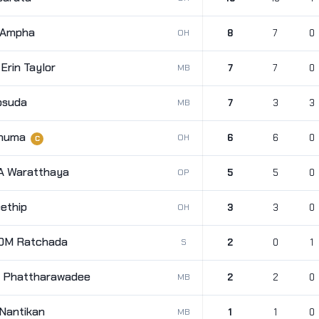
 Ampha
OH
8
7
0
rin Taylor
MB
7
7
0
psuda
MB
7
3
3
Onuma
OH
6
6
0
C
 Waratthaya
OP
5
5
0
ethip
OH
3
3
0
M Ratchada
S
2
0
1
Phattharawadee
MB
2
2
0
Nantikan
MB
1
1
0