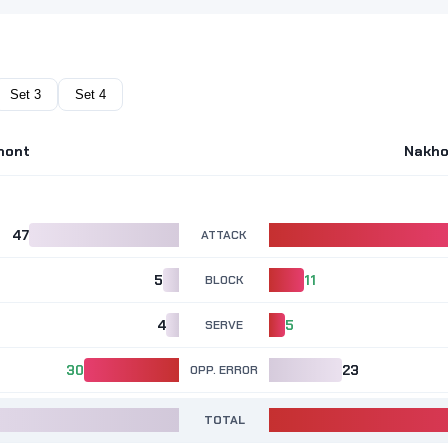
Set 3
Set 4
nont
Nakho
47
ATTACK
5
BLOCK
11
4
SERVE
5
30
OPP. ERROR
23
TOTAL