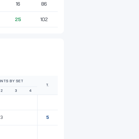
16
86
25
102
INTS BY SET
T.
2
3
4
5
3