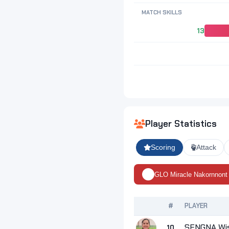
MATCH SKILLS
13
Player Statistics
Scoring
Attack
GLO Miracle Nakornnont
#
PLAYER
SENGNA Wi
10