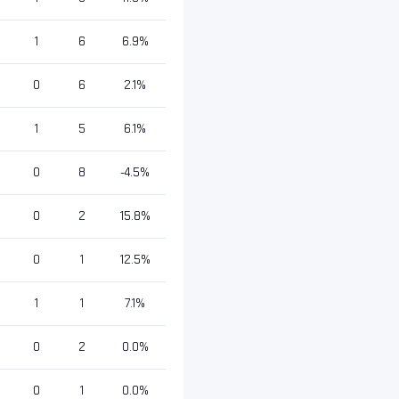
1
6
6.9%
0
6
2.1%
1
5
6.1%
0
8
-4.5%
0
2
15.8%
0
1
12.5%
1
1
7.1%
0
2
0.0%
0
1
0.0%