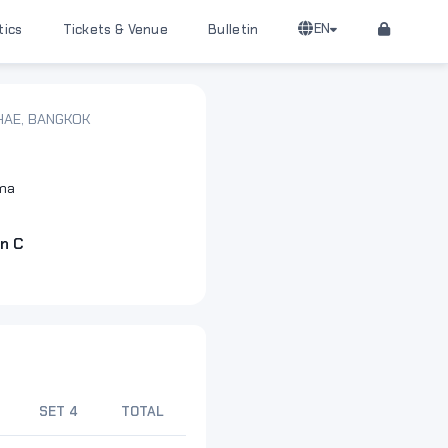
EN
tics
Tickets & Venue
Bulletin
HAE, BANGKOK
n C
SET 4
TOTAL