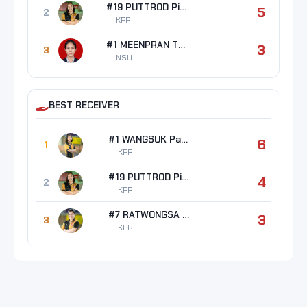
#19 PUTTROD Piyawan
5
2
KPR
#1 MEENPRAN Thidarat
3
3
NSU
BEST RECEIVER
#1 WANGSUK Panisara
6
1
KPR
#19 PUTTROD Piyawan
4
2
KPR
#7 RATWONGSA Phatcharaphon
3
3
KPR