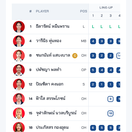
LINE-UP
P
#
PLAYER
POS
1
2
3
4
1
ธิดารัตน์ หมีนพราน
1
L
L
L
L
L
วารีนิธ หุ่นทอง
4
MB
1
4
3
3
6
ชนกนันท์ แสบงบาล
8
OH
4
3
2
2
14
C
ปพัชญา พลทำ
9
OP
9
5
4
4
4
ปัณฑิตา คงนอก
12
S
2
2
1
1
1
ฟ้าใส สรรพโภชน์
14
OH
8
5
จุฬาลักษณ์ นวลบริบูรณ์
15
OH
18
ประภัสสร กองอุดม
18
OH
6
6
5
5
2