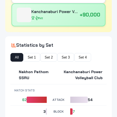
Kanchanaburi Power Volleyball Club
+90,000
🏆 ผู้ชนะ
Statistics by Set
All
Set 1
Set 2
Set 3
Set 4
Nakhon Pathom
Kanchanaburi Power
SSRU
Volleyball Club
MATCH STATS
62
ATTACK
54
3
BLOCK
7