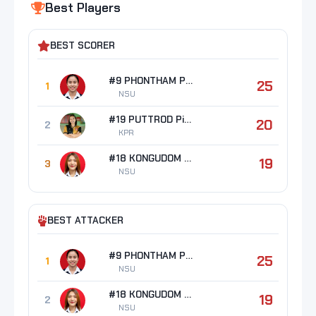
Best Players
BEST SCORER
#9 PHONTHAM Papatchaya
25
1
NSU
#19 PUTTROD Piyawan
20
2
KPR
#18 KONGUDOM Prapatsorn
19
3
NSU
BEST ATTACKER
#9 PHONTHAM Papatchaya
25
1
NSU
#18 KONGUDOM Prapatsorn
19
2
NSU