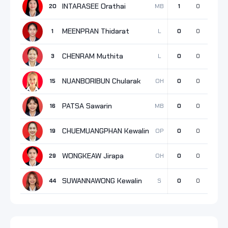
INTARASEE Orathai
MB
20
1
0
1
MEENPRAN Thidarat
L
1
0
0
0
CHENRAM Muthita
L
3
0
0
0
NUANBORIBUN Chularak
OH
15
0
0
0
PATSA Sawarin
MB
16
0
0
0
CHUEMUANGPHAN Kewalin
OP
19
0
0
0
WONGKEAW Jirapa
OH
29
0
0
0
SUWANNAWONG Kewalin
S
44
0
0
0