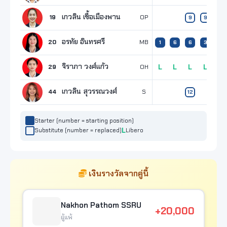
เกวลิน เชื้อเมืองพาน
19
OP
9
9
อรทัย อินทรศรี
20
MB
1
6
6
3
จิราภา วงศ์แก้ว
29
OH
L
L
L
L
เกวลิน สุวรรณวงศ์
44
S
12
Starter (number = starting position)
Substitute (number = replaced)
Libero
เงินรางวัลจากคู่นี้
Nakhon Pathom SSRU
+20,000
ผู้แพ้