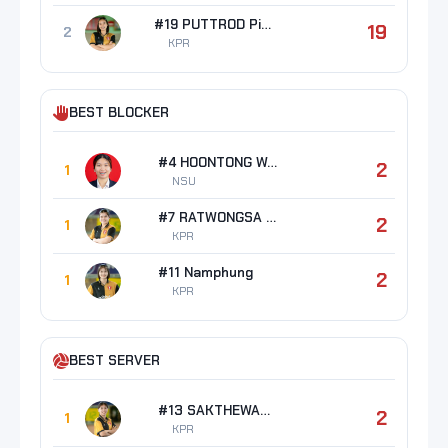
#19 PUTTROD Piyawan
19
2
KPR
BEST BLOCKER
#4 HOONTONG Warinit
2
1
NSU
#7 RATWONGSA Phatcharaphon
2
1
KPR
#11 Namphung
2
1
KPR
BEST SERVER
#13 SAKTHEWAN Chonlada
2
1
KPR