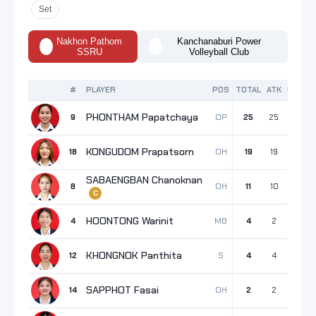
Set
Nakhon Pathom
Kanchanaburi Power
SSRU
Volleyball Club
#
PLAYER
POS
TOTAL
ATK
BLK
S
PHONTHAM Papatchaya
OP
9
25
25
0
KONGUDOM Prapatsorn
OH
18
19
19
0
SABAENGBAN Chanoknan
OH
8
11
10
0
C
HOONTONG Warinit
MB
4
4
2
2
KHONGNOK Panthita
S
12
4
4
0
SAPPHOT Fasai
OH
14
2
2
0