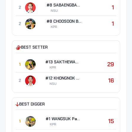
#8 SABAENGBAN Chanoknan
1
2
NSU
#8 CHOOSOON Boonsita
1
2
KPR
BEST SETTER
#13 SAKTHEWAN Chonlada
29
1
KPR
#12 KHONGNOK Panthita
16
2
NSU
BEST DIGGER
#1 WANGSUK Panisara
15
1
KPR