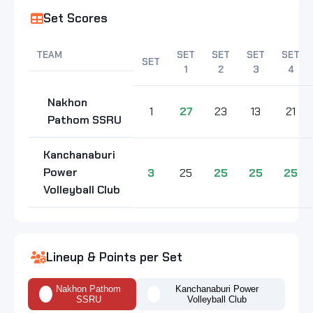
Set Scores
TEAM
SET
SET
SET
SET
SET
1
2
3
4
Nakhon
1
27
23
13
21
Pathom SSRU
Kanchanaburi
Power
3
25
25
25
25
Volleyball Club
Lineup & Points per Set
Nakhon Pathom
Kanchanaburi Power
SSRU
Volleyball Club