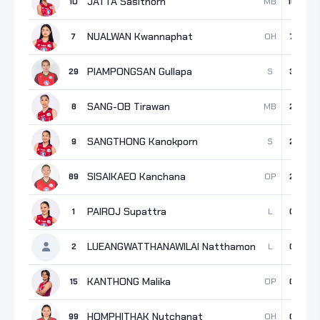
JATTA Sasithorn
MB
10
10
7
NUALWAN Kwannaphat
OH
7
7
5
PIAMPONGSAN Gullapa
S
29
3
2
SANG-OB Tirawan
MB
8
2
2
SANGTHONG Kanokporn
S
9
2
0
SISAIKAEO Kanchana
OP
89
2
2
PAIROJ Supattra
L
1
0
0
LUEANGWATTHANAWILAI Natthamon
L
2
0
0
KANTHONG Malika
OP
15
0
0
HOMPHITHAK Nutchanat
OH
99
0
0