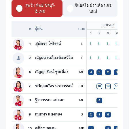
สุพรีม ทิพย ชลบุรี-
จีแอลโอ มิราเคิล นคร
อี.เทค
นนท์
LINE-UP
#
ผู้เล่น
POS
1
2
3
4
5
สุพัตรา ไพโรจน์
1
L
L
L
L
L
L
ณัฐมน เหลืองวัฒนวิไล
2
L
L
L
L
L
L
กัญญารัตน์ ขุนเมือง
4
MB
4
3
2
3
3
ขวัญณภัทร นวลวรรณ์
7
OH
16
14
14
5
ฐิราวรรณ แสงอบ
8
MB
6
กนกพร แสงทอง
9
S
2
1
6
16
ศศิธร เจตตะ
10
MB
1
5
6
6