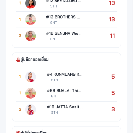
#12 SEETALOED Warisara
13
1
STH
#13 BROTHERS Erin Taylor
13
1
GNT
#10 SENGNA Wisaruta
11
3
GNT
ผู้บล็อกยอดเยี่ยม
#4 KUNMUANG Kanyarat
5
1
STH
#66 BUALAI Thipsuda
5
1
GNT
#10 JATTA Sasithorn
3
3
STH