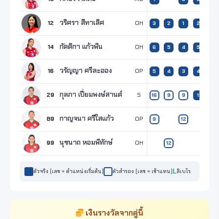
วริศรา สีทาเลิศ
12
OH
3
2
1
2
2
กัตติกา แก้วพิน
14
OH
6
5
4
5
วรัญญา ศรีละออง
16
OP
5
4
3
4
4
กุลภา เปี่ยมพงษ์สานต์
29
S
16
9
9
1
1
กาญจนา ศรีใสแก้ว
89
OP
9
12
29
นุชนาถ หอมพิทักษ์
99
OH
12
ตัวจริง (เลข = ตำแหน่งเริ่มต้น)
ตัวสำรอง (เลข = เข้าแทน)
ลิเบโร
เงินรางวัลจากคู่นี้