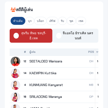
สถิติผู้เล่น
ทำแต้ม
บุก
บล็อก
เสิร์ฟ
รับ
ขุด
เซต
สุพรีม ทิพย ชลบุรี-
จีแอลโอ มิราเคิล นคร
อี.เทค
นนท์
#
ผู้เล่น
POS
รวม
บุก
SEETALOED Warisara
OH
12
14
13
KAEWPIN Kuttika
OH
14
12
10
KUNMUANG Kanyarat
MB
4
11
6
SRILAOONG Waranya
OP
16
11
10