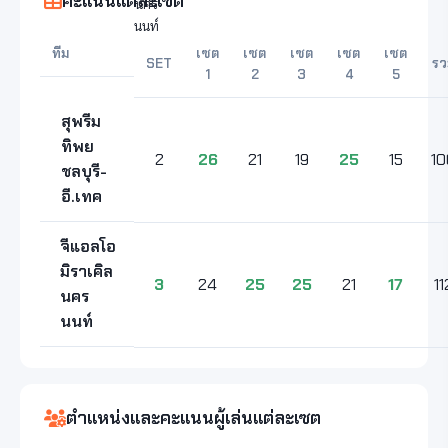
คะแนนแต่ละเซต
ทีม
เซต
เซต
เซต
เซต
เซต
SET
รว
1
2
3
4
5
สุพรีม
ทิพย
2
26
21
19
25
15
10
ชลบุรี-
อี.เทค
จีแอลโอ
มิราเคิล
3
24
25
25
21
17
11
นคร
นนท์
ตำแหน่งและคะแนนผู้เล่นแต่ละเซต