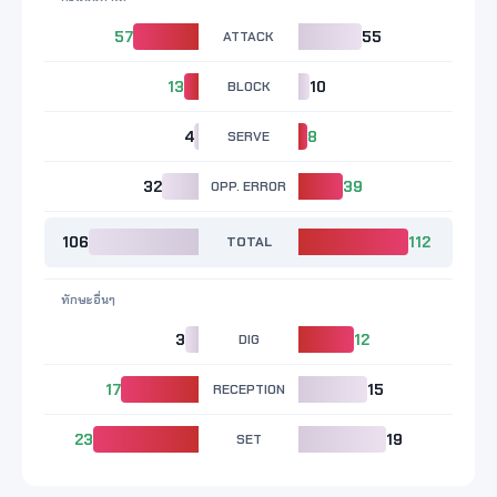
57
ATTACK
55
13
BLOCK
10
4
SERVE
8
32
OPP. ERROR
39
106
TOTAL
112
ทักษะอื่นๆ
3
DIG
12
17
RECEPTION
15
23
SET
19