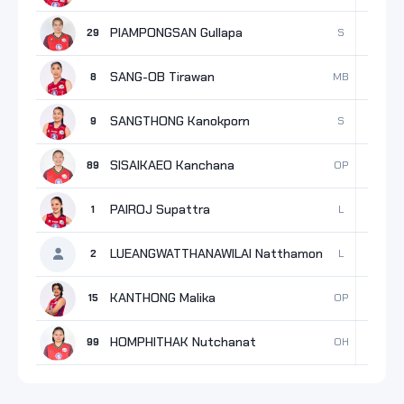
PIAMPONGSAN Gullapa
S
29
3
SANG-OB Tirawan
MB
8
2
SANGTHONG Kanokporn
S
9
2
SISAIKAEO Kanchana
OP
89
2
PAIROJ Supattra
L
1
0
LUEANGWATTHANAWILAI Natthamon
L
2
0
KANTHONG Malika
OP
15
0
HOMPHITHAK Nutchanat
OH
99
0