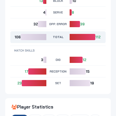
13
BLOCK
10
4
SERVE
8
32
OPP. ERROR
39
106
TOTAL
112
MATCH SKILLS
3
DIG
12
17
RECEPTION
15
23
SET
19
Player Statistics