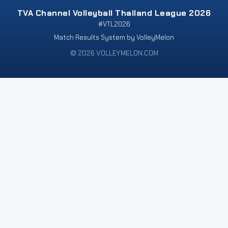
TVA Channel Volleyball Thailand League 2026
#VTL2026
Match Results System by VolleyMelon
© 2026 VOLLEYMELON.COM