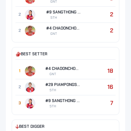
GNT
#9 SANGTHONG Kanokporn
2
2
STH
#4 CHAOONCHOM Ratchada
2
2
GNT
BEST SETTER
#4 CHAOONCHOM Ratchada
18
1
GNT
#29 PIAMPONGSAN Gullapa
16
2
STH
#9 SANGTHONG Kanokporn
7
3
STH
BEST DIGGER