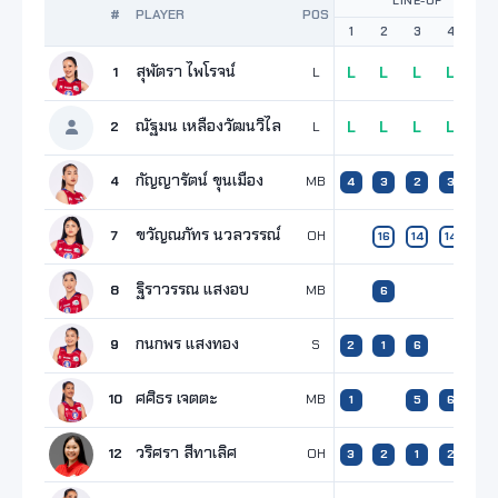
LINE-UP
#
PLAYER
POS
1
2
3
4
5
สุพัตรา ไพโรจน์
1
L
L
L
L
L
L
ณัฐมน เหลืองวัฒนวิไล
2
L
L
L
L
L
L
กัญญารัตน์ ขุนเมือง
4
MB
4
3
2
3
3
ขวัญณภัทร นวลวรรณ์
7
OH
16
14
14
5
ฐิราวรรณ แสงอบ
8
MB
6
กนกพร แสงทอง
9
S
2
1
6
16
ศศิธร เจตตะ
10
MB
1
5
6
6
วริศรา สีทาเลิศ
12
OH
3
2
1
2
2