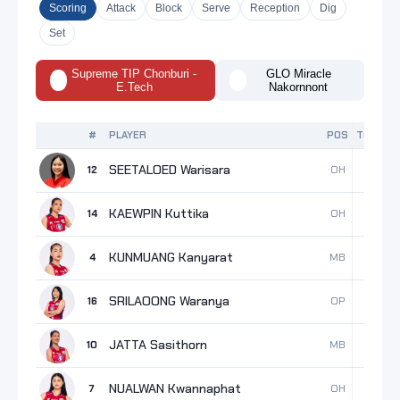
Scoring
Attack
Block
Serve
Reception
Dig
Set
Supreme TIP Chonburi -
GLO Miracle
E.Tech
Nakornnont
#
PLAYER
POS
TOTAL
SEETALOED Warisara
OH
12
14
KAEWPIN Kuttika
OH
14
12
KUNMUANG Kanyarat
MB
4
11
SRILAOONG Waranya
OP
16
11
JATTA Sasithorn
MB
10
10
NUALWAN Kwannaphat
OH
7
7