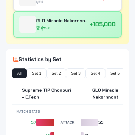
ผู้แพ้
GLO Miracle Nakornnont
+105,000
🏆 ผู้ชนะ
Statistics by Set
All
Set 1
Set 2
Set 3
Set 4
Set 5
Supreme TIP Chonburi
GLO Miracle
- E.Tech
Nakornnont
MATCH STATS
57
ATTACK
55