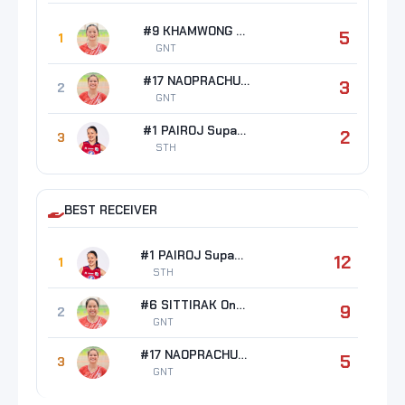
#9 KHAMWONG Kalyarat
5
1
GNT
#17 NAOPRACHUN Jiratcha
3
2
GNT
#1 PAIROJ Supattra
2
3
STH
BEST RECEIVER
#1 PAIROJ Supattra
12
1
STH
#6 SITTIRAK Onuma
9
2
GNT
#17 NAOPRACHUN Jiratcha
5
3
GNT