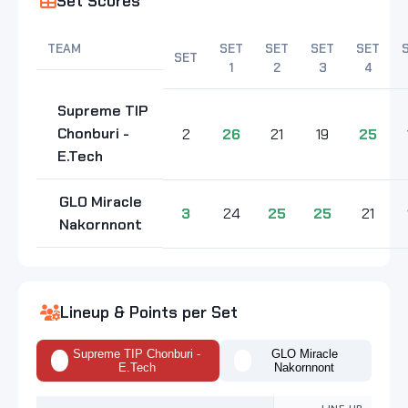
Set Scores
TEAM
SET
SET
SET
SET
SET
1
2
3
4
Supreme TIP
Chonburi -
2
26
21
19
25
E.Tech
GLO Miracle
3
24
25
25
21
Nakornnont
Lineup & Points per Set
Supreme TIP Chonburi -
GLO Miracle
E.Tech
Nakornnont