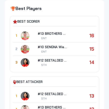
Best Players
BEST SCORER
#13 BROTHERS Erin Taylor
16
1
GNT
#10 SENGNA Wisaruta
15
2
GNT
#12 SEETALOED Warisara
14
3
STH
BEST ATTACKER
#12 SEETALOED Warisara
13
1
STH
#13 BROTHERS Erin Taylor