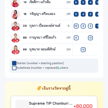
กัตติกา แก้วพิน
14
OH
6
5
4
5
วรัญญา ศรีละออง
16
OP
5
4
3
4
4
กุลภา เปี่ยมพงษ์สานต์
29
S
16
9
9
1
1
กาญจนา ศรีใสแก้ว
89
OP
9
12
29
นุชนาถ หอมพิทักษ์
99
OH
12
Starter (number = starting position)
Substitute (number = replaced)
Libero
เงินรางวัลจากคู่นี้
Supreme TIP Chonburi - E.Tech
+60,000