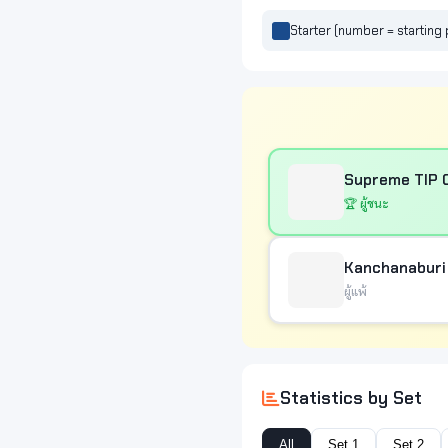
Starter (number = starting 
Supreme TIP C
🏆 ผู้ชนะ
Kanchanaburi 
ผู้แพ้
Statistics by Set
All
Set 1
Set 2