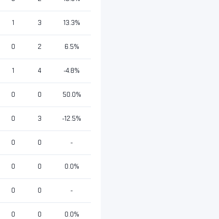
1
3
13.3%
0
2
6.5%
1
4
-4.8%
0
0
50.0%
0
3
-12.5%
0
0
-
0
0
0.0%
0
0
-
0
0
0.0%