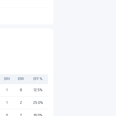
SRV
ERR
EFF %
1
8
12.5%
1
2
25.0%
0
2
18.0%