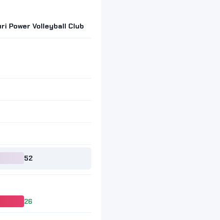
i Power Volleyball Club
52
26