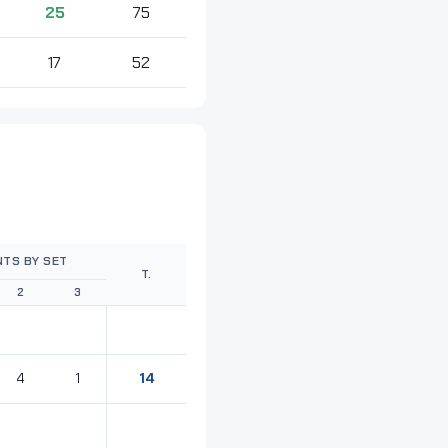
25
75
17
52
NTS BY SET
T.
2
3
14
4
1