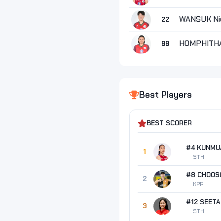
WANSUK Ni
22
HOMPHITHA
99
Best Players
BEST SCORER
1
STH
2
KPR
3
STH