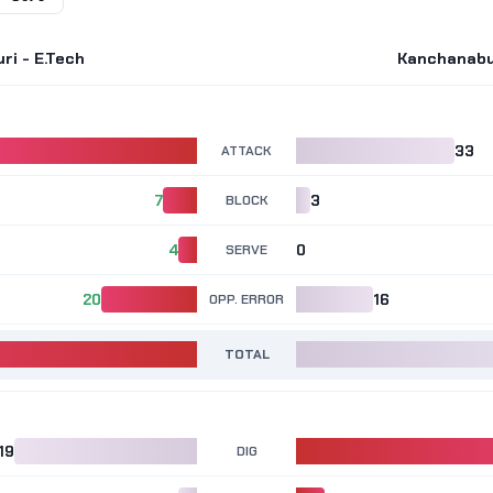
i - E.Tech
Kanchanabur
ATTACK
33
7
BLOCK
3
4
SERVE
0
20
OPP. ERROR
16
TOTAL
19
DIG