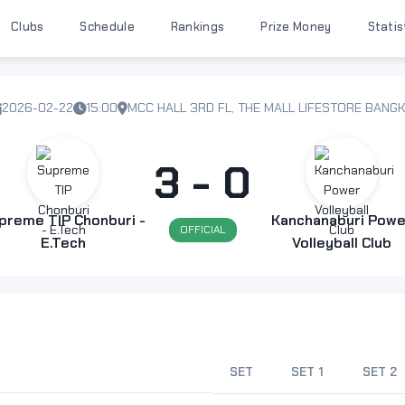
Clubs
Schedule
Rankings
Prize Money
Statis
2026-02-22
15:00
MCC HALL 3RD FL, THE MALL LIFESTORE BANG
3 - 0
preme TIP Chonburi -
Kanchanaburi Powe
OFFICIAL
E.Tech
Volleyball Club
SET
SET 1
SET 2