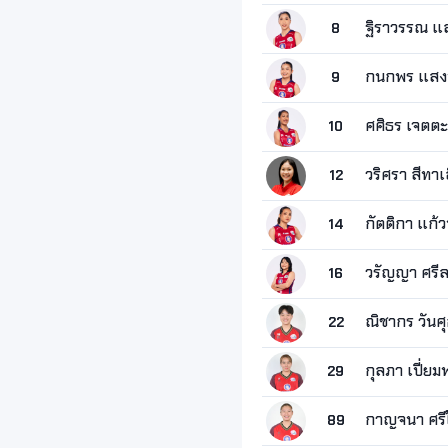
ฐิราวรรณ แ
8
กนกพร แสง
9
ศศิธร เจตตะ
10
วริศรา สีทาเ
12
กัตติกา แก้ว
14
วรัญญา ศรี
16
ณิชากร วันศุ
22
กุลภา เปี่ยม
29
กาญจนา ศรี
89