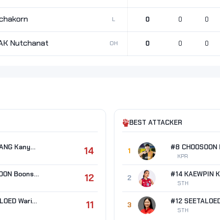
chakorn
L
0
0
0
K Nutchanat
OH
0
0
0
BEST ATTACKER
#4 KUNMUANG Kanyarat
14
1
KPR
#8 CHOOSOON Boonsita
#14 KAEWPIN K
12
2
STH
#12 SEETALOED Warisara
11
3
STH