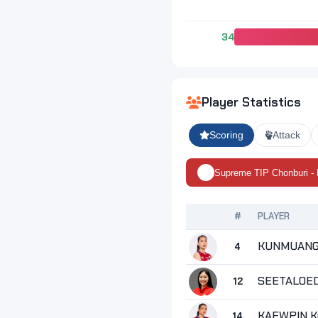
34
Player Statistics
Scoring
Attack
Supreme TIP Chonburi -
#
PLAYER
KUNMUANG 
4
SEETALOED
12
KAEWPIN Ku
14