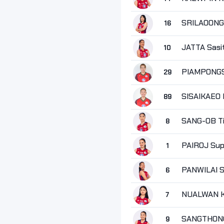
SRILAOONG
16
JATTA Sasi
10
PIAMPONGS
29
SISAIKAEO
89
SANG-OB T
8
PAIROJ Sup
1
PANWILAI 
6
NUALWAN K
7
SANGTHONG
9