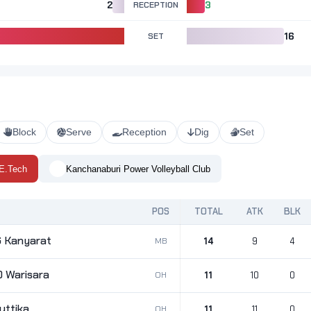
2
RECEPTION
3
SET
16
Block
Serve
Reception
Dig
Set
 E.Tech
Kanchanaburi Power Volleyball Club
POS
TOTAL
ATK
BLK
Kanyarat
MB
14
9
4
 Warisara
OH
11
10
0
ttika
OH
11
11
0