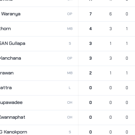
 Waranya
OP
7
6
0
thorn
MB
4
3
1
AN Gullapa
S
3
1
1
 Kanchana
OP
3
3
0
irawan
MB
2
1
1
attra
L
0
0
0
Supawadee
OH
0
0
0
wannaphat
OH
0
0
0
 Kanokporn
S
0
0
0