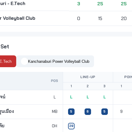
ri - E.Tech
3
25
25
 Volleyball Club
0
15
20
 Set
 E.Tech
Kanchanaburi Power Volleyball Club
LINE-UP
POI
POS
1
2
3
1
จน์
L
L
L
L
ุนเมือง
MB
9
5
6
5
ลัย
OH
29