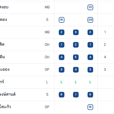
สงอบ
MB
10
ทอง
S
16
29
MB
1
2
3
2
ลิศ
OH
2
1
2
1
พิน
OH
4
4
5
4
ละออง
OP
3
3
4
3
กร์
L
L
L
L
พงษ์สานต์
S
6
1
6
ใสแก้ว
OP
16