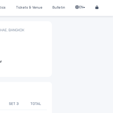
EN
tics
Tickets & Venue
Bulletin
KHAE, BANGKOK
r
SET 3
TOTAL