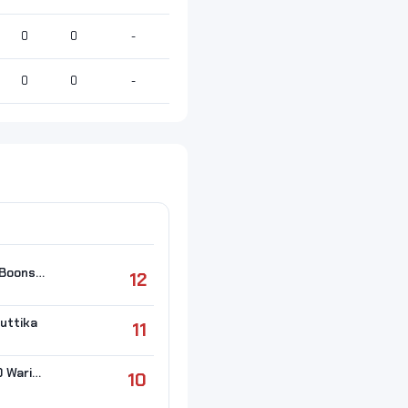
0
0
-
0
0
-
#8 CHOOSOON Boonsita
12
uttika
11
#12 SEETALOED Warisara
10