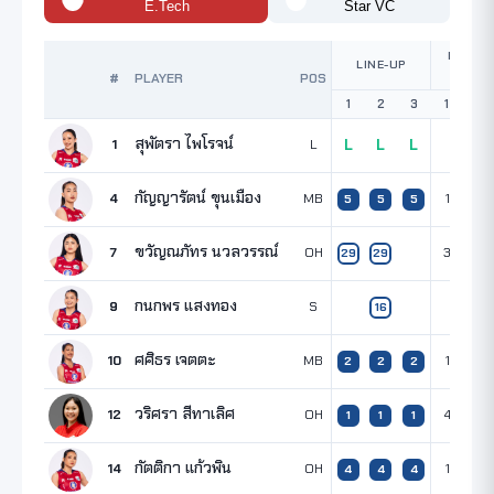
E.Tech
Star VC
POINTS
LINE-UP
SET
#
PLAYER
POS
1
2
3
1
2
สุพัตรา ไพโรจน์
1
L
L
L
L
กัญญารัตน์ ขุนเมือง
4
MB
1
4
5
5
5
ขวัญณภัทร นวลวรรณ์
7
OH
3
29
29
กนกพร แสงทอง
9
S
16
ศศิธร เจตตะ
10
MB
1
6
2
2
2
วริศรา สีทาเลิศ
12
OH
4
4
1
1
1
กัตติกา แก้วพิน
14
OH
1
3
4
4
4