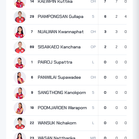
KAEWPIN Kuttika
OH
14
7
7
0
0
PIAMPONGSAN Gullapa
S
29
6
2
4
0
NUALWAN Kwannaphat
OH
7
3
3
0
0
SISAIKAEO Kanchana
OP
89
2
2
0
0
PAIROJ Supattra
L
1
0
0
0
0
PANWILAI Supawadee
OH
6
0
0
0
0
SANGTHONG Kanokporn
S
9
0
0
0
0
POOMJAROEN Waraporn
S
19
0
0
0
0
WANSUK Nichakorn
L
22
0
0
0
0
WASAN Nattharika
MB
23
0
0
0
0