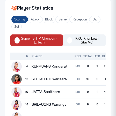
Player Statistics
Scoring
Attack
Block
Serve
Reception
Dig
Set
Supreme TIP Chonburi -
KKU Khonkean
E.Tech
Star VC
#
PLAYER
POS
TOTAL
ATK
BLK
SRV
KUNMUANG Kanyarat
MB
4
11
9
2
0
SEETALOED Warisara
OH
12
10
9
0
1
JATTA Sasithorn
MB
10
9
4
4
1
SRILAOONG Waranya
OP
16
9
8
1
0