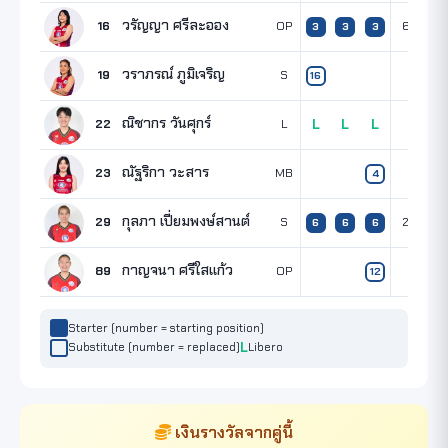
วรัญญา ศรีละออง
16
OP
6
2
3
3
3
วราภรณ์ ภูมิเจริญ
19
S
16
ณิชากร วันศุกร์
22
L
L
L
L
ณัฐริกา วะสาร
23
MB
4
กุลภา เปี่ยมพงษ์สานต์
29
S
2
1
6
6
6
กาญจนา ศรีใสแก้ว
89
OP
12
Starter (number = starting position)
Substitute (number = replaced)
Libero
เงินรางวัลจากคู่นี้