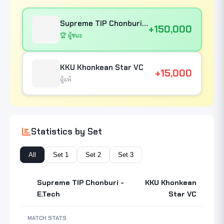
Supreme TIP Chonburi - E.Tech
+150,000
🏆 ผู้ชนะ
KKU Khonkean Star VC
+15,000
ผู้แพ้
Statistics by Set
All
Set 1
Set 2
Set 3
Supreme TIP Chonburi -
KKU Khonkean
E.Tech
Star VC
MATCH STATS