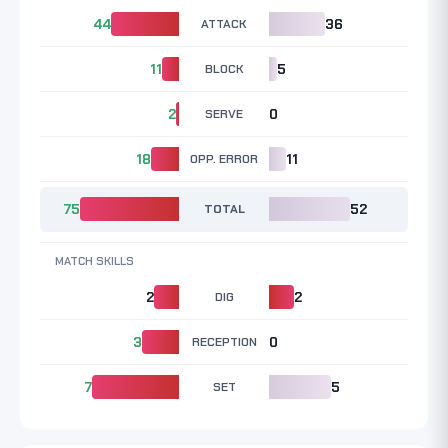
44
ATTACK
36
11
BLOCK
5
2
SERVE
0
18
OPP. ERROR
11
75
TOTAL
52
MATCH SKILLS
2
DIG
2
3
RECEPTION
0
7
SET
5