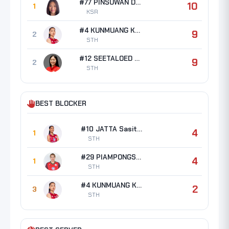
#77 PINSUWAN Darin
10
1
KSR
#4 KUNMUANG Kanyarat
9
2
STH
#12 SEETALOED Warisara
9
2
STH
BEST BLOCKER
#10 JATTA Sasithorn
4
1
STH
#29 PIAMPONGSAN Gullapa
4
1
STH
#4 KUNMUANG Kanyarat
2
3
STH