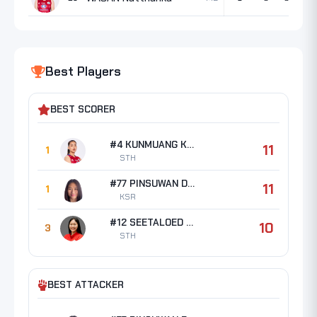
Best Players
BEST SCORER
#4 KUNMUANG Kanyarat
11
1
STH
#77 PINSUWAN Darin
11
1
KSR
#12 SEETALOED Warisara
10
3
STH
BEST ATTACKER