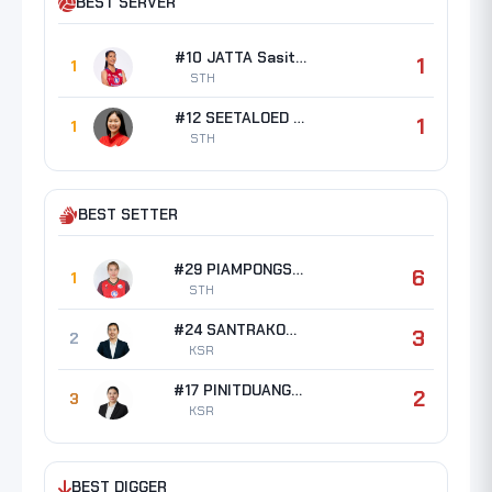
BEST SERVER
#10 JATTA Sasithorn
1
1
STH
#12 SEETALOED Warisara
1
1
STH
BEST SETTER
#29 PIAMPONGSAN Gullapa
6
1
STH
#24 SANTRAKOON Pattrathip
3
2
KSR
#17 PINITDUANG Orrasa
2
3
KSR
BEST DIGGER