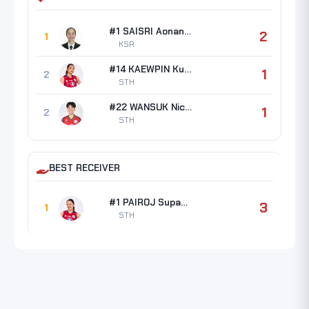
#1 SAISRI Aonanong
2
1
KSR
#14 KAEWPIN Kuttika
1
2
STH
#22 WANSUK Nichakorn
1
2
STH
BEST RECEIVER
#1 PAIROJ Supattra
3
1
STH