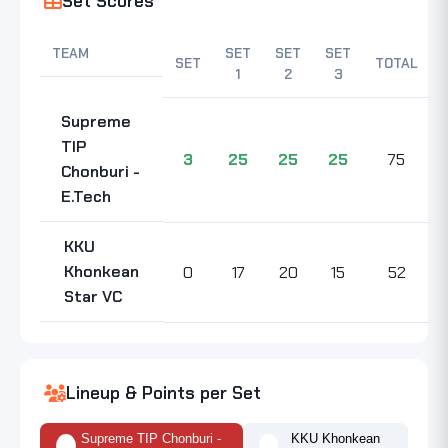
Set Scores
TEAM
SET
SET
SET
SET
TOTAL
1
2
3
Supreme
TIP
3
25
25
25
75
Chonburi -
E.Tech
KKU
Khonkean
0
17
20
15
52
Star VC
Lineup & Points per Set
Supreme TIP Chonburi -
KKU Khonkean