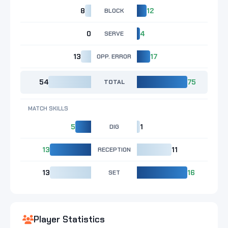
8
BLOCK
12
0
SERVE
4
13
OPP. ERROR
17
54
TOTAL
75
MATCH SKILLS
5
DIG
1
13
RECEPTION
11
13
SET
16
Player Statistics