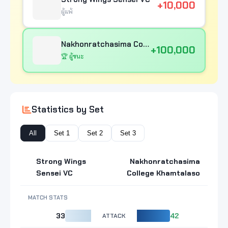
+10,000
ผู้แพ้
Nakhonratchasima College Khamtalaso
+100,000
🏆 ผู้ชนะ
Statistics by Set
All
Set 1
Set 2
Set 3
Strong Wings
Nakhonratchasima
Sensei VC
College Khamtalaso
MATCH STATS
33
ATTACK
42