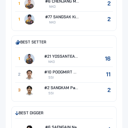
#6 CHENJANG Morhahmad
2
1
NKO
#77 SANGSAK Kittipong
2
1
NKO
BEST SETTER
#21 YOSSANTEA Pramot
16
1
NKO
#10 POOGMIRT Kotchamet
11
2
SSI
#2 SANGKAM Pasin
2
3
SSI
BEST DIGGER
#6 SAENGAIN Nattapong