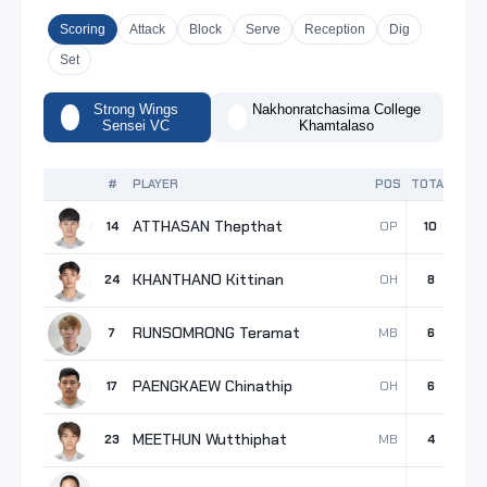
Scoring
Attack
Block
Serve
Reception
Dig
Set
Strong Wings
Nakhonratchasima College
Sensei VC
Khamtalaso
#
PLAYER
POS
TOTAL
ATK
ATTHASAN Thepthat
OP
14
10
9
KHANTHANO Kittinan
OH
24
8
7
RUNSOMRONG Teramat
MB
7
6
3
PAENGKAEW Chinathip
OH
17
6
6
MEETHUN Wutthiphat
MB
23
4
2