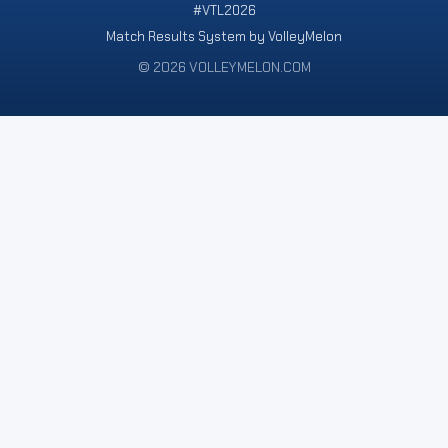
#VTL2026
Match Results System by VolleyMelon
© 2026 VOLLEYMELON.COM