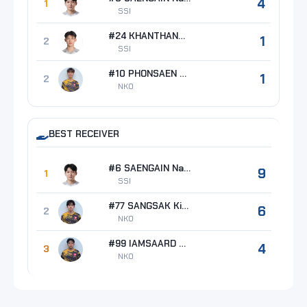
4
1
SSI
#24 KHANTHANO Kittinan
1
2
SSI
#10 PHONSAEN Witthawat
1
2
NKO
BEST RECEIVER
#6 SAENGAIN Nattapong
9
1
SSI
#77 SANGSAK Kittipong
6
2
NKO
#99 IAMSAARD Natdanai
4
3
NKO