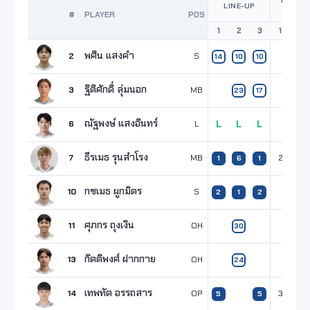
POINTS
LINE-UP
SET
#
PLAYER
POS
1
2
3
1
2
พศิน แสงคำ
2
S
14
10
10
ฐิติศักดิ์ ลุ่มนอก
3
MB
23
17
ณัฐพงษ์ แสงอินทร์
6
L
L
L
L
ธีรเมธ รุนสำโรง
7
MB
2
1
1
6
1
กชเมธ ผูกมิตร
10
S
2
1
2
ศุภกร ถุงเงิน
11
OH
1
30
กิตติพงศ์ ฝากกาย
13
OH
1
24
เทพทัต อรรถสาร
14
OP
3
5
5