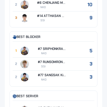
#6 CHENJANG Morhahmad
10
2
NKO
#14 ATTHASAN Thepthat
9
3
SSI
BEST BLOCKER
#7 SRIPHONKRANG Pongsakorn
5
1
NKO
#7 RUNSOMRONG Teramat
3
2
SSI
#77 SANGSAK Kittipong
3
2
NKO
BEST SERVER