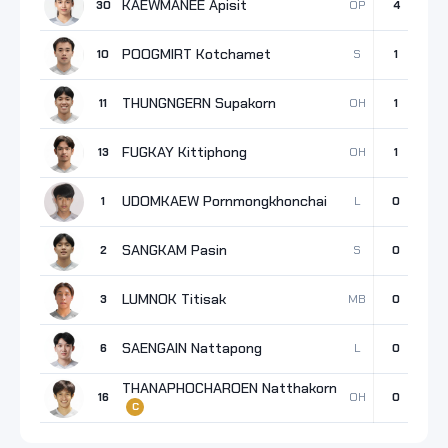
KAEWMANEE Apisit
OP
30
4
4
POOGMIRT Kotchamet
S
10
1
1
THUNGNGERN Supakorn
OH
11
1
1
FUGKAY Kittiphong
OH
13
1
0
UDOMKAEW Pornmongkhonchai
L
1
0
0
SANGKAM Pasin
S
2
0
0
LUMNOK Titisak
MB
3
0
0
SAENGAIN Nattapong
L
6
0
0
THANAPHOCHAROEN Natthakorn
OH
16
0
0
C