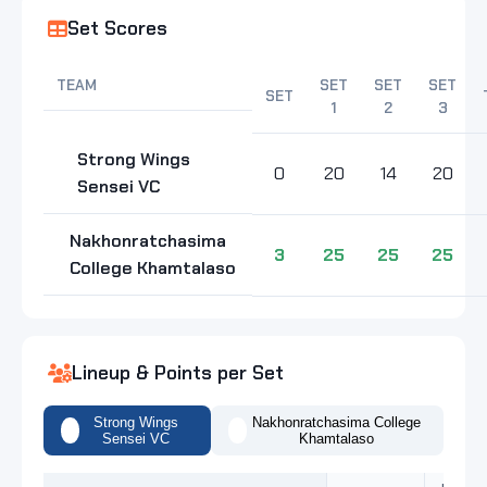
Set Scores
TEAM
SET
SET
SET
SET
1
2
3
Strong Wings
0
20
14
20
Sensei VC
Nakhonratchasima
3
25
25
25
College Khamtalaso
Lineup & Points per Set
Strong Wings
Nakhonratchasima College
Sensei VC
Khamtalaso