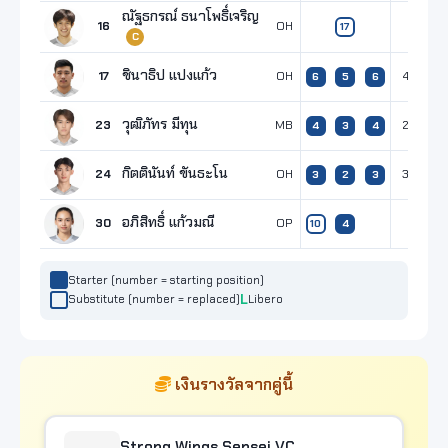
ณัฐธกรณ์ ธนาโพธิ์เจริญ
16
OH
17
C
ชินาธิป แปงแก้ว
17
OH
4
2
6
5
6
วุฒิภัทร มีทุน
23
MB
2
4
3
4
กิตตินันท์ ขันธะโน
24
OH
3
3
2
3
อภิสิทธิ์ แก้วมณี
30
OP
4
10
4
Starter (number = starting position)
Substitute (number = replaced)
Libero
เงินรางวัลจากคู่นี้
Strong Wings Sensei VC