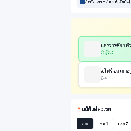
ตัวจริง (เลข = ตำแหน่งเริ่มต้น)
นครราชสีมา คิวม
🏆 ผู้ชนะ
เอโฟร์เอส เกาะ
ผู้แพ้
สถิติแต่ละเซต
รวม
เซต 1
เซต 2