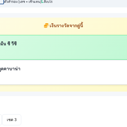
ตัวสำรอง (เลข = เข้าแทน)
ลิเบโร
เงินรางวัลจากคู่นี้
ิน ซี วีซี
กูดคาบาน่า
เซต 3