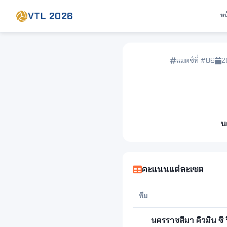
VTL 2026
หน
แมตช์ที่ #86
2
น
คะแนนแต่ละเซต
ทีม
นครราชสีมา คิวมิน ซี ว