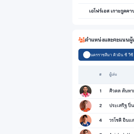
เอโฟร์เอส เกาะกูดคา
ตำแหน่งและคะแนนผู้เ
นครราชสีมา คิวมิน ซี วีซี
#
ผู้เล่น
ศิวดล สันห
1
ประเสริฐ ปิ่
2
วรโชติ อินแ
4