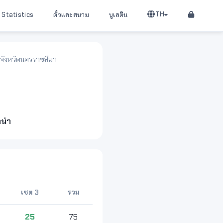
TH
Statistics
ตั๋วและสนาม
บูเลติน
ช จังหวัดนครราชสีมา
น่า
เซต 3
รวม
25
75