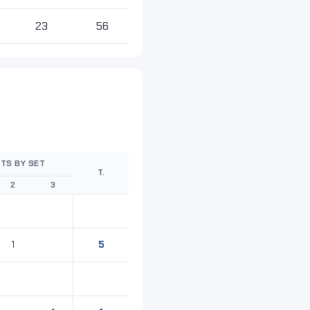
23
56
NTS BY SET
T.
2
3
5
1