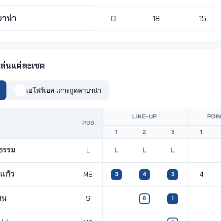
บาน่า
0
18
15
ล่นแต่ละเซต
เอโฟร์เอส เกาะกูดคาบาน่า
LINE-UP
POI
POS
1
2
3
1
าธรรม
L
L
L
L
นแก้ว
MB
4
3
4
3
สน
S
8
1