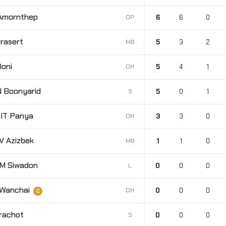
Amornthep
OP
6
6
0
rasert
MB
5
3
2
oni
OH
5
4
1
Boonyarid
S
5
0
1
IT Panya
OH
3
3
0
 Azizbek
MB
1
1
0
M Siwadon
L
0
0
0
Wanchai
OH
0
0
0
C
rachot
S
0
0
0