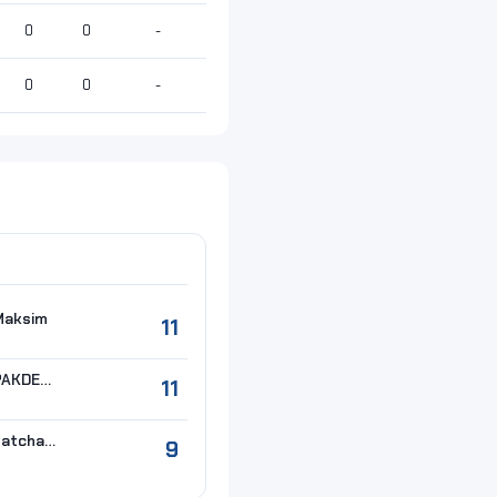
0
0
-
0
0
-
Maksim
11
#21 BAMRUNGPAKDEE Thanat
11
#8 WONGNOY Ratchanon
9