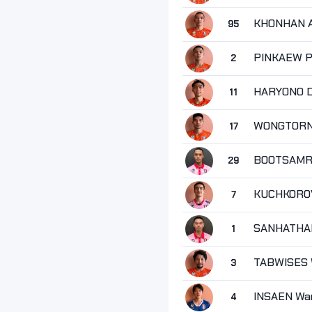
KHONHAN 
95
PINKAEW P
2
HARYONO D
11
WONGTORN 
17
BOOTSAMR
29
KUCHKOROV
7
SANHATHA
1
TABWISES 
3
INSAEN Wa
4