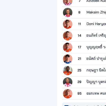
Azizbek Ku
7
Maksim Zhi
8
Doni Haryo
11
ธนภัทร์ เจริ
14
บุญญฤทธิ์ ว
17
ธนัสถ์ บำรุงภ
21
กฤษฏา นิลไ
25
ปัญญา บุตรส
29
อมรเทพ คน
95