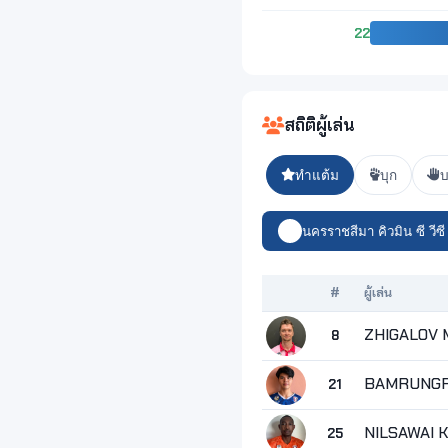
22
สถิติผู้เล่น
ทำแต้ม
บุก
บ
นครราชสีมา คิวมิน ซี วีซี
#
ผู้เล่น
ZHIGALOV 
8
BAMRUNGP
21
NILSAWAI K
25