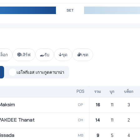
SET
ล็อก
เสิร์ฟ
รับ
ขุด
เซต
เอโฟร์เอส เกาะกูดคาบาน่า
POS
รวม
บุก
บล็อก
Maksim
OP
16
11
3
AKDEE Thanat
OH
14
11
2
issada
MB
9
5
4