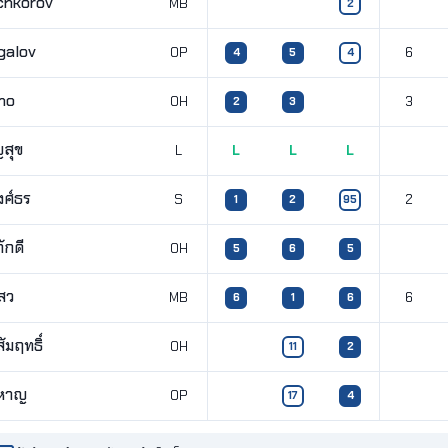
chkorov
MB
2
galov
OP
6
4
5
4
no
OH
3
2
3
ญสุข
L
L
L
L
งศ์ธร
S
2
1
2
95
ักดี
OH
5
6
5
สว
MB
6
6
1
6
ัมฤทธิ์
OH
11
2
หาญ
OP
17
4