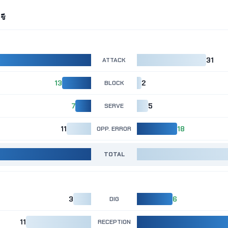
ซี
ATTACK
31
13
BLOCK
2
7
SERVE
5
11
OPP. ERROR
18
TOTAL
3
DIG
6
11
RECEPTION