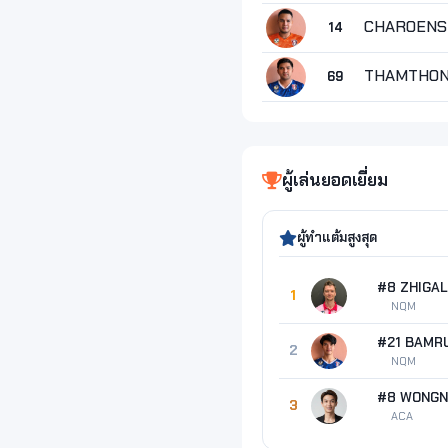
CHAROENSU
14
THAMTHONG
69
ผู้เล่นยอดเยี่ยม
ผู้ทำแต้มสูงสุด
#8 ZHIGA
1
NQM
2
NQM
3
ACA