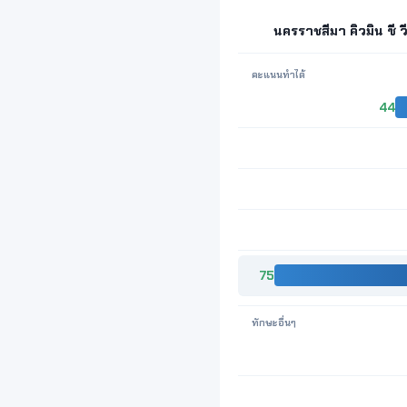
นครราชสีมา คิวมิน ซี วี
คะแนนทำได้
44
75
ทักษะอื่นๆ