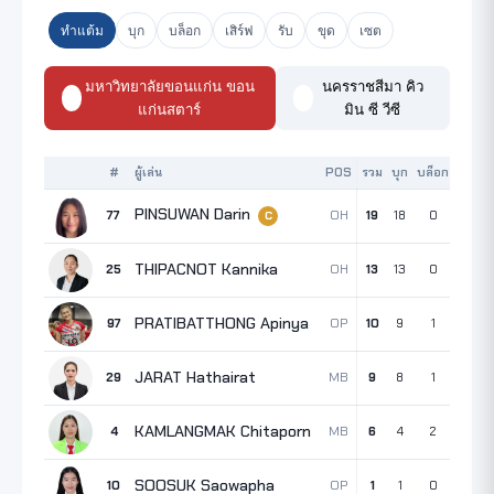
ทำแต้ม
บุก
บล็อก
เสิร์ฟ
รับ
ขุด
เซต
มหาวิทยาลัยขอนแก่น ขอน
นครราชสีมา คิว
แก่นสตาร์
มิน ซี วีซี
#
ผู้เล่น
POS
รวม
บุก
บล็อก
เสิร์ฟ
PINSUWAN Darin
OH
77
19
18
0
1
C
THIPACNOT Kannika
OH
25
13
13
0
0
PRATIBATTHONG Apinya
OP
97
10
9
1
0
JARAT Hathairat
MB
29
9
8
1
0
KAMLANGMAK Chitaporn
MB
4
6
4
2
0
SOOSUK Saowapha
OP
10
1
1
0
0