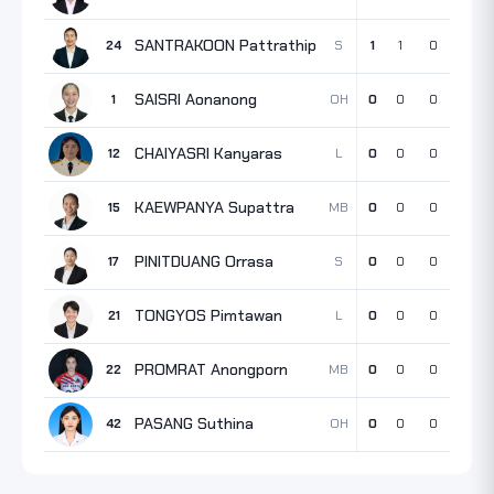
SANTRAKOON Pattrathip
S
24
1
1
0
0
SAISRI Aonanong
OH
1
0
0
0
0
CHAIYASRI Kanyaras
L
12
0
0
0
0
KAEWPANYA Supattra
MB
15
0
0
0
0
PINITDUANG Orrasa
S
17
0
0
0
0
TONGYOS Pimtawan
L
21
0
0
0
0
PROMRAT Anongporn
MB
22
0
0
0
0
PASANG Suthina
OH
42
0
0
0
0