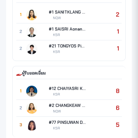
#1 SANITKLANG Nattaporn
2
1
NQW
#1 SAISRI Aonanong
1
2
KSR
#21 TONGYOS Pimtawan
1
2
KSR
ผู้รับยอดเยี่ยม
#12 CHAIYASRI Kanyaras
8
1
KSR
#2 CHANGKEAW Tikamporn
6
2
NQW
#77 PINSUWAN Darin
5
3
KSR