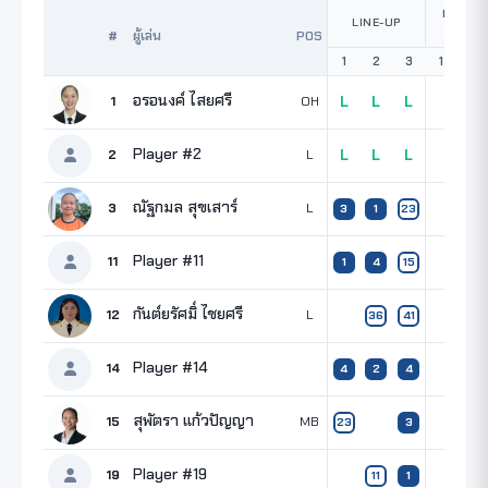
POINTS
LINE-UP
SET
#
ผู้เล่น
POS
1
2
3
1
2
อรอนงค์ ไสยศรี
1
OH
L
L
L
Player #2
2
L
L
L
L
ณัฐกมล สุขเสาร์
3
L
3
1
23
Player #11
11
1
4
15
กันต์ยรัศมิ์ ไชยศรี
12
L
36
41
Player #14
14
4
2
4
สุพัตรา แก้วปัญญา
15
MB
23
3
Player #19
19
11
1