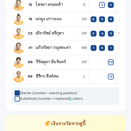
โสรยา พรมหล้า
15
S
3
2
นกยูง เภาวะนะ
19
OH
2
7
6
5
6
ณิรารัชย์ ศรีกุตา
23
OP
5
2
5
4
5
แก้วกัลยา กมุลทะลา
41
MB
3
3
1
6
1
วิรัลยุพา อินจันทร์
68
OP
23
สิริกร สิงห์สม
99
L
12
Starter (number = starting position)
Substitute (number = replaced)
Libero
เงินรางวัลจากคู่นี้