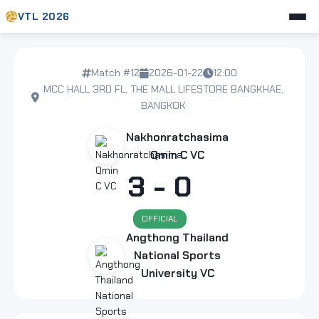
VTL 2026
Match #12
2026-01-22
12:00
MCC HALL 3RD FL, THE MALL LIFESTORE BANGKHAE,
BANGKOK
Nakhonratchasima
Qmin C VC
3 - 0
OFFICIAL
Angthong Thailand
National Sports
University VC