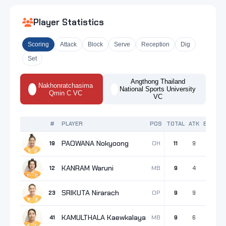
Player Statistics
Scoring
Attack
Block
Serve
Reception
Dig
Set
Angthong Thailand
Nakhonratchasima
National Sports University
Qmin C VC
VC
#
PLAYER
POS
TOTAL
ATK
BLK
SR
PAOWANA Nokyoong
OH
19
11
9
0
2
KANRAM Waruni
MB
12
9
4
2
3
SRIKUTA Nirarach
OP
23
9
9
0
0
KAMULTHALA Kaewkalaya
MB
41
9
6
2
1