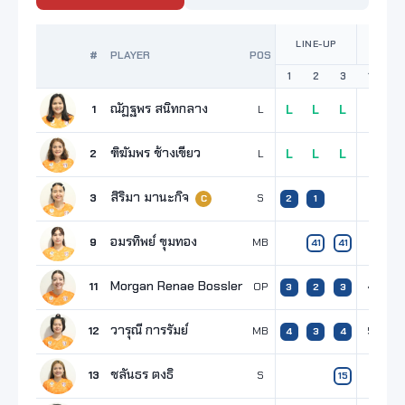
POINT
LINE-UP
SE
#
PLAYER
POS
1
2
3
1
2
ณัฏฐพร สนิทกลาง
1
L
L
L
L
ฑิฆัมพร ช้างเขียว
2
L
L
L
L
สิริมา มานะกิจ
3
S
2
1
C
อมรทิพย์ ขุมทอง
9
MB
1
41
41
Morgan Renae Bossler
11
OP
4
3
3
2
3
วารุณี การรัมย์
12
MB
5
1
4
3
4
ชลันธร ตงธิ
13
S
15