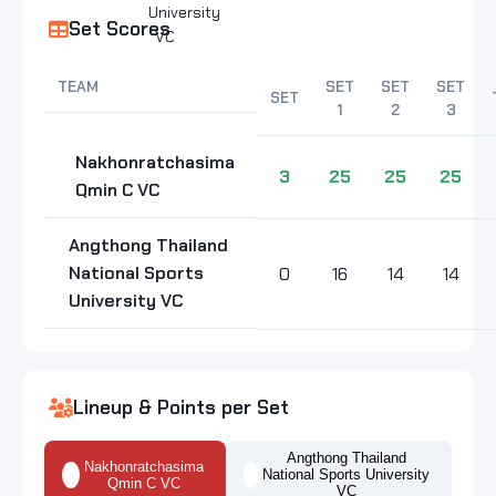
Set Scores
TEAM
SET
SET
SET
SET
1
2
3
Nakhonratchasima
3
25
25
25
Qmin C VC
Angthong Thailand
National Sports
0
16
14
14
University VC
Lineup & Points per Set
Angthong Thailand
Nakhonratchasima
National Sports University
Qmin C VC
VC