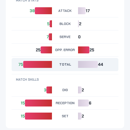
MATCH STATS
38
ATTACK
17
5
BLOCK
2
7
SERVE
0
25
OPP. ERROR
25
75
TOTAL
44
MATCH SKILLS
3
DIG
2
15
RECEPTION
6
15
SET
2