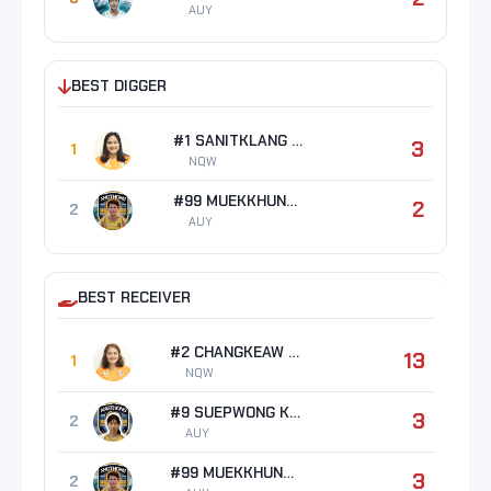
AUY
BEST DIGGER
#1 SANITKLANG Nattaporn
3
1
NQW
#99 MUEKKHUNTOD Pimpila
2
2
AUY
BEST RECEIVER
#2 CHANGKEAW Tikamporn
13
1
NQW
#9 SUEPWONG Katanyuta
3
2
AUY
#99 MUEKKHUNTOD Pimpila
3
2