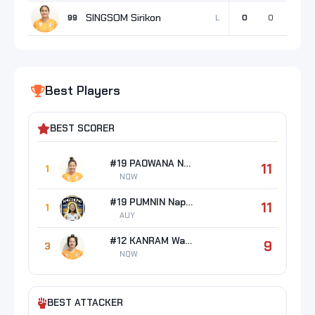
SINGSOM Sirikon
L
99
0
0
0
0
Best Players
BEST SCORER
#19 PAOWANA Nokyoong
11
1
NQW
#19 PUMNIN Napatson
11
1
AUY
#12 KANRAM Waruni
9
3
NQW
BEST ATTACKER