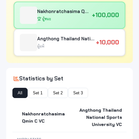
Nakhonratchasima Qmin C VC
+100,000
🏆 ผู้ชนะ
Angthong Thailand National Sports University VC
+10,000
ผู้แพ้
Statistics by Set
All
Set 1
Set 2
Set 3
Angthong Thailand
Nakhonratchasima
National Sports
Qmin C VC
University VC