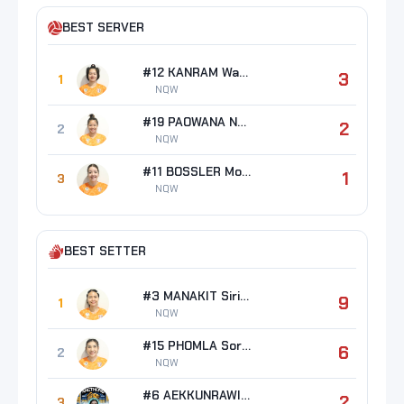
BEST SERVER
#12 KANRAM Waruni
3
1
NQW
#19 PAOWANA Nokyoong
2
2
NQW
#11 BOSSLER Morgan Renae
1
3
NQW
BEST SETTER
#3 MANAKIT Sirima
9
1
NQW
#15 PHOMLA Soraya
6
2
NQW
#6 AEKKUNRAWIT Pimnaree
2
3