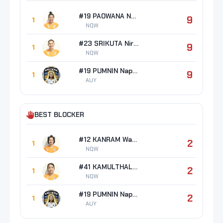
#19 PAOWANA Nokyoong
9
1
NQW
#23 SRIKUTA Nirarach
9
1
NQW
#19 PUMNIN Napatson
9
1
AUY
BEST BLOCKER
#12 KANRAM Waruni
2
1
NQW
#41 KAMULTHALA Kaewkalaya
2
1
NQW
#19 PUMNIN Napatson
2
1
AUY