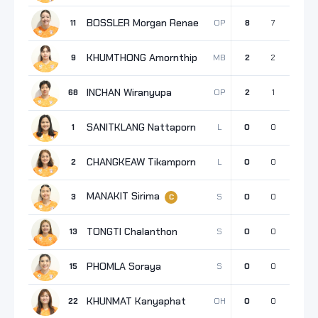
BOSSLER Morgan Renae
OP
11
8
7
0
1
KHUMTHONG Amornthip
MB
9
2
2
0
0
INCHAN Wiranyupa
OP
68
2
1
1
0
SANITKLANG Nattaporn
L
1
0
0
0
0
CHANGKEAW Tikamporn
L
2
0
0
0
0
MANAKIT Sirima
S
3
0
0
0
0
C
TONGTI Chalanthon
S
13
0
0
0
0
PHOMLA Soraya
S
15
0
0
0
0
KHUNMAT Kanyaphat
OH
22
0
0
0
0