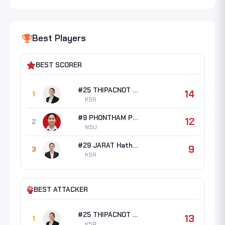
Best Players
BEST SCORER
#25 THIPACNOT Kannika
14
1
KSR
#9 PHONTHAM Papatchaya
12
2
NSU
#29 JARAT Hathairat
9
3
KSR
BEST ATTACKER
#25 THIPACNOT Kannika
13
1
KSR