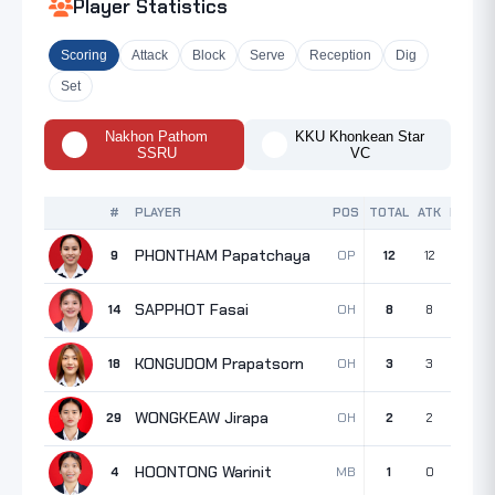
Player Statistics
Scoring
Attack
Block
Serve
Reception
Dig
Set
Nakhon Pathom
KKU Khonkean Star
SSRU
VC
#
PLAYER
POS
TOTAL
ATK
BLK
S
PHONTHAM Papatchaya
OP
9
12
12
0
SAPPHOT Fasai
OH
14
8
8
0
KONGUDOM Prapatsorn
OH
18
3
3
0
WONGKEAW Jirapa
OH
29
2
2
0
HOONTONG Warinit
MB
4
1
0
0