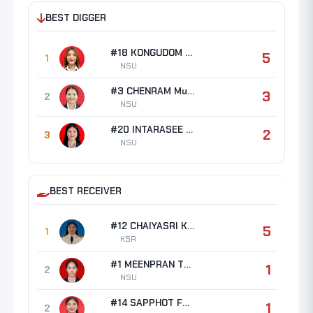
BEST DIGGER
#18 KONGUDOM Prapatsorn
5
1
NSU
#3 CHENRAM Muthita
3
2
NSU
#20 INTARASEE Orathai
2
3
NSU
BEST RECEIVER
#12 CHAIYASRI Kanyaras
5
1
KSR
#1 MEENPRAN Thidarat
1
2
NSU
#14 SAPPHOT Fasai
1
2