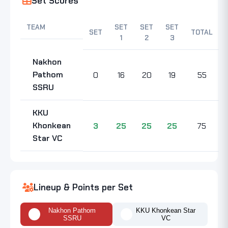
Set Scores
TEAM
SET
SET
SET
SET
TOTAL
1
2
3
Nakhon
Pathom
0
16
20
19
55
SSRU
KKU
Khonkean
3
25
25
25
75
Star VC
Lineup & Points per Set
Nakhon Pathom
KKU Khonkean Star
SSRU
VC