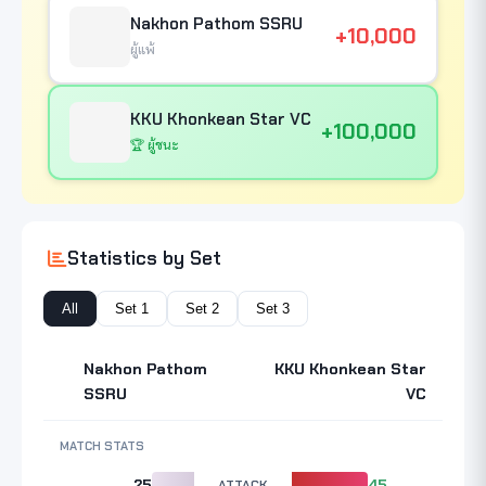
Nakhon Pathom SSRU
+10,000
ผู้แพ้
KKU Khonkean Star VC
+100,000
🏆 ผู้ชนะ
Statistics by Set
All
Set 1
Set 2
Set 3
Nakhon Pathom
KKU Khonkean Star
SSRU
VC
MATCH STATS
25
ATTACK
45