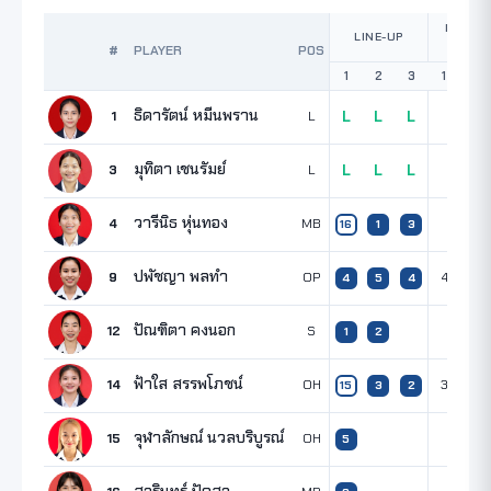
POINTS
LINE-UP
SET
#
PLAYER
POS
1
2
3
1
2
ธิดารัตน์ หมีนพราน
1
L
L
L
L
มุทิตา เชนรัมย์
3
L
L
L
L
วารีนิธ หุ่นทอง
4
MB
16
1
3
ปพัชญา พลทำ
9
OP
4
4
4
5
4
ปัณฑิตา คงนอก
12
S
1
2
ฟ้าใส สรรพโภชน์
14
OH
3
3
15
3
2
จุฬาลักษณ์ นวลบริบูรณ์
15
OH
5