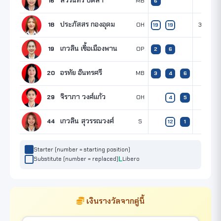
สวรินทร์ ปัดสา
16
MB
6
ประภัสสร กองอุดม
18
OH
3
19
19
เกวลิน เชื้อเมืองพาน
19
OP
2
6
อรทัย อินทรศรี
20
MB
3
4
6
จิราภา วงศ์แก้ว
29
OH
4
5
เกวลิน สุวรรณวงศ์
44
S
12
1
Starter (number = starting position)
Substitute (number = replaced)
Libero
เงินรางวัลจากคู่นี้