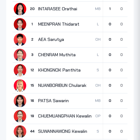
INTARASEE Orathai
MB
20
1
0
0
MEENPRAN Thidarat
L
1
0
0
0
AEA Sarutya
OH
2
0
0
0
CHENRAM Muthita
L
3
0
0
0
KHONGNOK Panthita
S
12
0
0
0
NUANBORIBUN Chularak
OH
15
0
0
0
PATSA Sawarin
MB
16
0
0
0
CHUEMUANGPHAN Kewalin
OP
19
0
0
0
SUWANNAWONG Kewalin
S
44
0
0
0