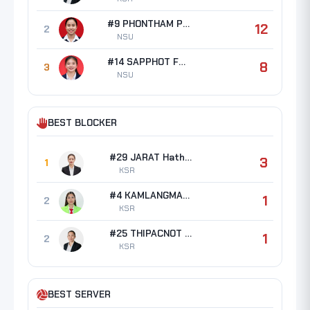
#9 PHONTHAM Papatchaya
12
2
NSU
#14 SAPPHOT Fasai
8
3
NSU
BEST BLOCKER
#29 JARAT Hathairat
3
1
KSR
#4 KAMLANGMAK Chitaporn
1
2
KSR
#25 THIPACNOT Kannika
1
2
KSR
BEST SERVER