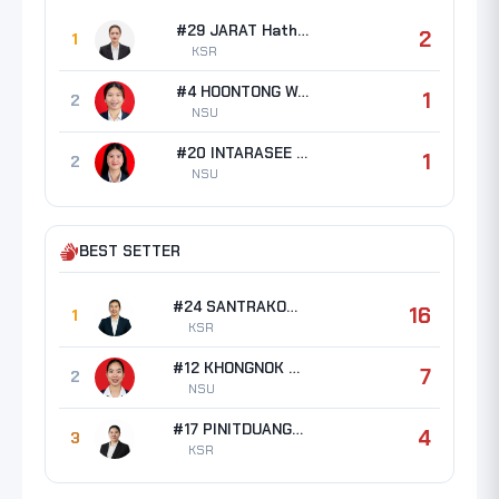
#29 JARAT Hathairat
2
1
KSR
#4 HOONTONG Warinit
1
2
NSU
#20 INTARASEE Orathai
1
2
NSU
BEST SETTER
#24 SANTRAKOON Pattrathip
16
1
KSR
#12 KHONGNOK Panthita
7
2
NSU
#17 PINITDUANG Orrasa
4
3
KSR