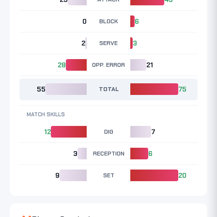
0
BLOCK
6
2
SERVE
3
28
OPP. ERROR
21
55
TOTAL
75
MATCH SKILLS
12
DIG
7
3
RECEPTION
6
9
SET
20