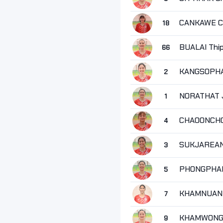
CANKAWE C
18
BUALAI Thi
66
KANGSOPHA
2
NORATHAT 
1
CHAOONCHO
4
SUKJAREAN
3
PHONGPHAN
5
KHAMNUAN 
7
KHAMWONG 
9