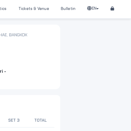
EN
tics
Tickets & Venue
Bulletin
KHAE, BANGKOK
i -
SET 3
TOTAL