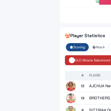
13
Player Statistics
Scoring
Attack
GLO Miracle Nakornnont
#
PLAYER
AJCHUA Na
12
BROTHERS E
13
SITTIRAK O
6