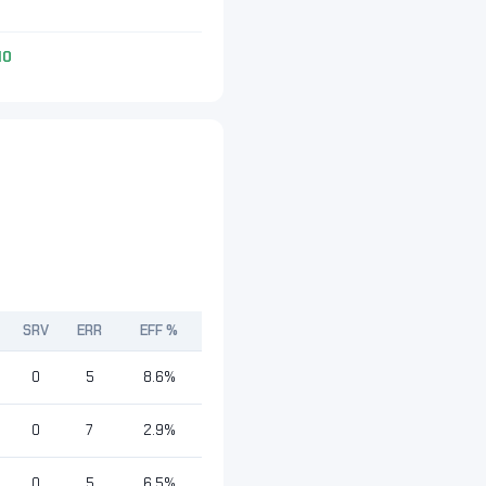
10
SRV
ERR
EFF %
0
5
8.6%
0
7
2.9%
0
5
6.5%