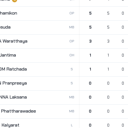
hamikon
OP
5
5
0
psuda
MB
5
5
0
 Waratthaya
OP
3
3
0
Jantima
OH
1
1
0
M Ratchada
S
1
1
0
 Pranpreeya
S
0
0
0
NA Laksana
MB
0
0
0
Phattharawadee
MB
0
0
0
Kalyarat
L
0
0
0