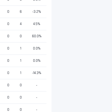
0
6
-3.2%
0
4
4.5%
0
0
60.0%
0
1
0.0%
0
1
0.0%
0
1
-14.3%
0
0
-
0
0
-
0
0
-