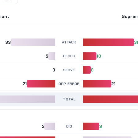
nont
Suprem
33
ATTACK
3
5
BLOCK
10
0
SERVE
6
21
OPP. ERROR
21
TOTAL
2
DIG
3