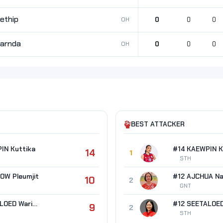
ethip
OH
0
0
0
karnda
OH
0
0
0
BEST ATTACKER
IN Kuttika
#14 KAEWPIN K
14
1
STH
OW Pleumjit
10
2
GNT
#12 SEETALOED Warisara
9
2
STH