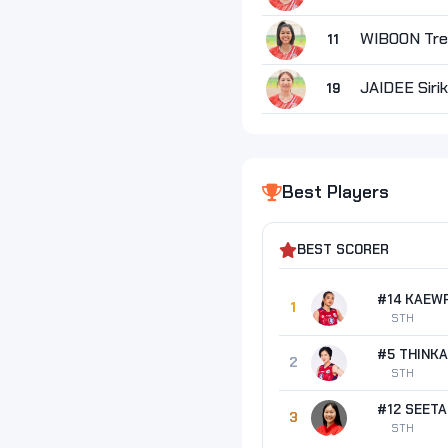
WIBOON Tre
11
JAIDEE Siri
19
Best Players
BEST SCORER
#14 KAEWP
1
STH
#5 THINKA
2
STH
3
STH