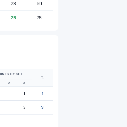
23
59
25
75
OINTS BY SET
T.
2
3
1
1
3
3