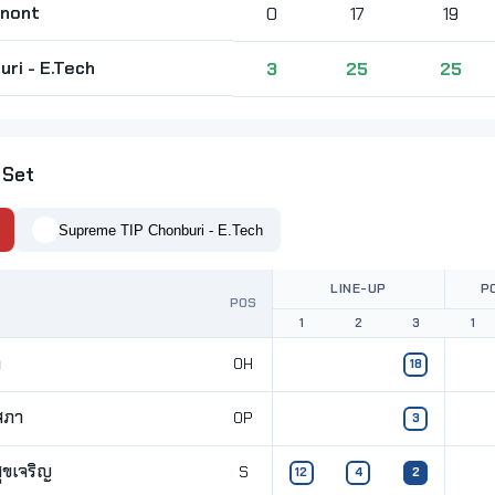
nnont
0
17
19
ri - E.Tech
3
25
25
 Set
Supreme TIP Chonburi - E.Tech
LINE-UP
P
POS
1
2
3
1
ด
OH
18
สภา
OP
3
ุขเจริญ
S
12
4
2