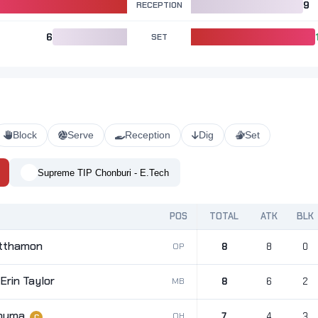
RECEPTION
9
6
SET
Block
Serve
Reception
Dig
Set
Supreme TIP Chonburi - E.Tech
POS
TOTAL
ATK
BLK
tthamon
OP
8
8
0
rin Taylor
MB
8
6
2
numa
OH
7
4
3
C