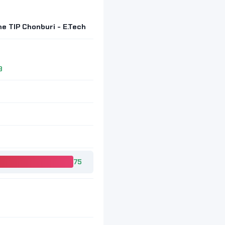
e TIP Chonburi - E.Tech
8
75