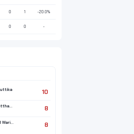
0
1
-20.0%
0
0
-
uttika
10
#12 AJCHUA Natthamon
8
#12 SEETALOED Warisara
8