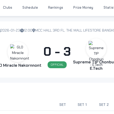
Clubs
Schedule
Rankings
Prize Money
Statis
2026-01-23
12:00
MCC HALL 3RD FL, THE MALL LIFESTORE BANG
0 - 3
Supreme TIP Chonbur
O Miracle Nakornnont
OFFICIAL
E.Tech
SET
SET 1
SET 2