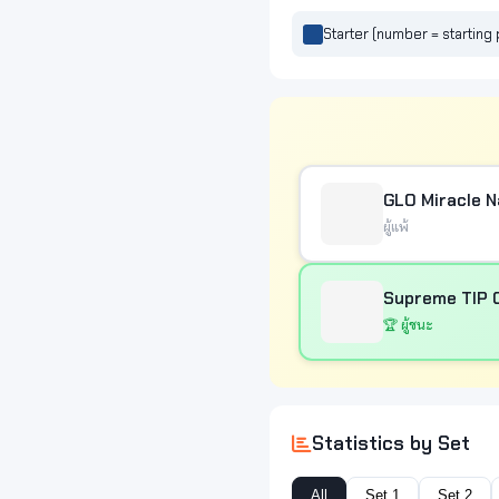
Starter (number = starting 
GLO Miracle 
ผู้แพ้
Supreme TIP C
🏆 ผู้ชนะ
Statistics by Set
All
Set 1
Set 2