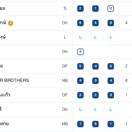
โฉม
S
2
1
12
ักษ์
OH
4
6
5
6
C
งษ์
L
L
L
L
OH
4
้อ
OP
2
5
4
5
OR BROTHERS
MB
4
4
3
4
นแก้ว
OP
1
3
2
3
ี
OH
L
L
L
วหลาย
MB
1
1
6
1