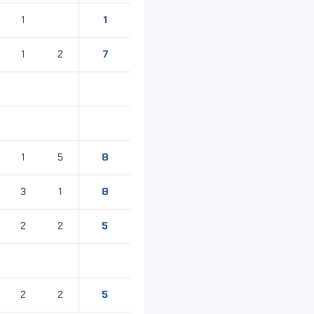
1
1
7
1
2
8
1
5
8
3
1
5
2
2
5
2
2