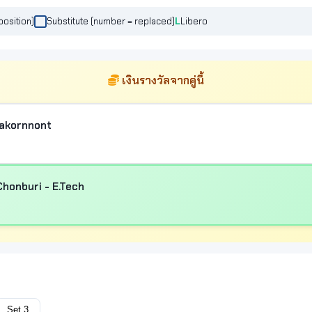
position)
Substitute (number = replaced)
Libero
เงินรางวัลจากคู่นี้
Nakornnont
honburi - E.Tech
Set 3