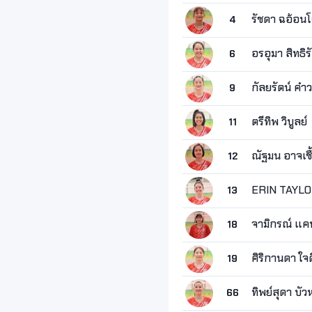
รัชดา ฉอ้อน
4
อรอุมา สิทธิร
6
กัลยรัตน์ คำว
9
ตรีทิพ วิบูลย์
11
ณัฐมน อาจเชื
12
ERIN TAYL
13
จามิกรณ์ แค
18
ศิริกานดา ใจด
19
ทิพย์สุดา บั
66