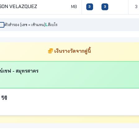
LSON VELAZQUEZ
MB
3
3
3
ตัวสำรอง (เลข = เข้าแทน)
ลิเบโร
เงินรางวัลจากคู่นี้
ฟน์เชฟ - สมุทรสาคร
วีซี