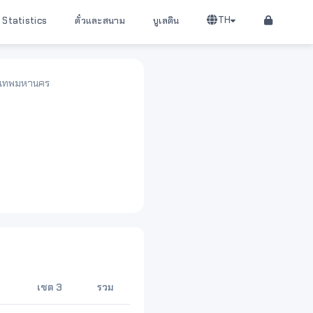
TH
Statistics
ตั๋วและสนาม
บูเลติน
ุงเทพมหานคร
เซต 3
รวม