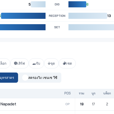
5
DIG
6
5
RECEPTION
13
SET
ล็อก
เสิร์ฟ
รับ
ขุด
เซต
สมุทรสาคร
สตรองวิง เซนเซ วีซี
POS
รวม
บุก
บล็อก
 Napadet
OP
19
17
2