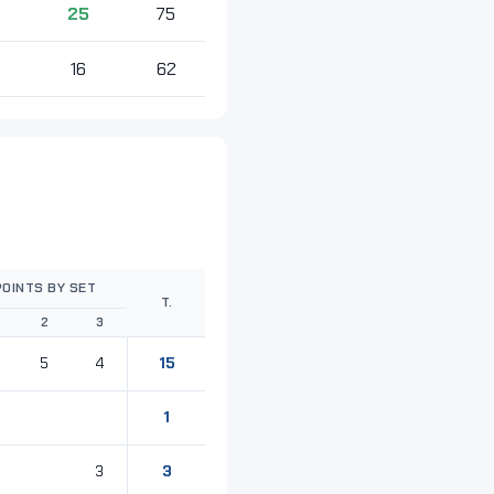
25
75
16
62
POINTS BY SET
T.
2
3
15
5
4
1
3
3