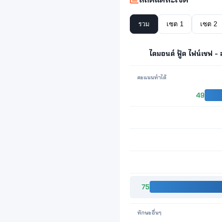
รวม
เซต 1
เซต 2
ไดมอนด์ ฟู้ด ไฟน์เชฟ 
คะแนนทำได้
49
75
ทักษะอื่นๆ