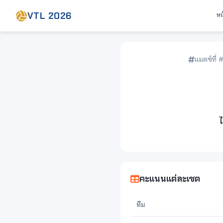
VTL 2026
หน
แมตช์ที่ 
ไ
คะแนนแต่ละเซต
ทีม