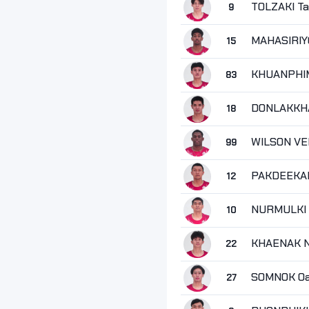
TOLZAKI Ta
9
MAHASIRIY
15
KHUANPHIM
83
DONLAKKHA
18
WILSON VE
99
PAKDEEKAE
12
NURMULKI 
10
KHAENAK N
22
SOMNOK Oa
27