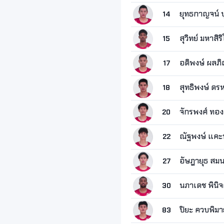
ยุทธกาญจน์ บ
14
สุวิทย์ มหาสิร
15
อดิพงษ์ ผลภ
17
สุทธิพงษ์ ดร
18
จักรพงศ์ ทอ
20
ณัฐพงษ์ แค
22
อัษฎายุธ สม
27
นภาเดช พินิจ
30
ปิยะ ควบพิมา
83