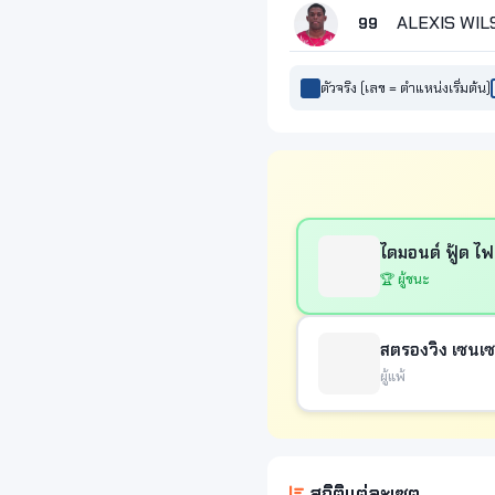
ALEXIS WI
99
ตัวจริง (เลข = ตำแหน่งเริ่มต้น)
ไดมอนด์ ฟู้ด ไ
🏆 ผู้ชนะ
สตรองวิง เซนเซ 
ผู้แพ้
สถิติแต่ละเซต