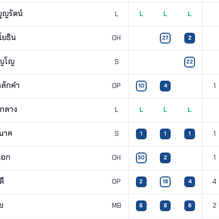
ุญรัตน์
L
L
L
L
ิโยธิน
OH
27
2
ิญโญ
S
22
หลักคำ
OP
1
10
4
งกลาง
L
L
L
L
ะนาค
S
1
1
1
1
นอก
OH
1
30
2
ดี
OP
4
2
18
4
ย
MB
2
6
6
6