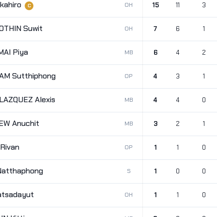
kahiro
OH
15
11
3
C
OTHIN Suwit
OH
7
6
1
AI Piya
MB
6
4
2
M Sutthiphong
OP
4
3
1
LAZQUEZ Alexis
MB
4
4
0
W Anuchit
MB
3
2
1
Rivan
OP
1
1
0
atthaphong
S
1
0
0
tsadayut
OH
1
1
0