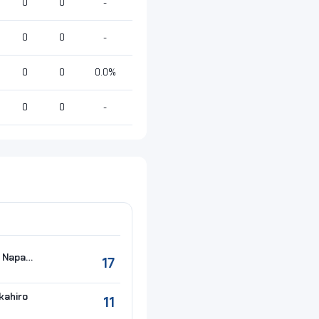
0
0
-
0
0
-
0
0
0.0%
0
0
-
#30 BHINIJDEE Napadet
17
kahiro
11