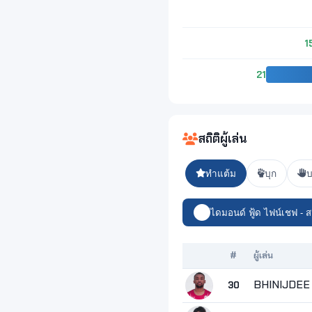
1
21
สถิติผู้เล่น
ทำแต้ม
บุก
บ
ไดมอนด์ ฟู้ด ไฟน์เชฟ - 
#
ผู้เล่น
BHINIJDEE
30