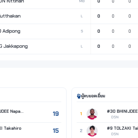
N Kittinan
MB
0
0
0
utthakan
L
0
0
0
 Adipong
S
0
0
0
 Jakkapong
L
0
0
0
ผู้ตบยอดเยี่ยม
#30 BHINIJDEE Napadet
19
1
DSN
I Takahiro
#9 TOLZAKI Ta
15
2
DSN