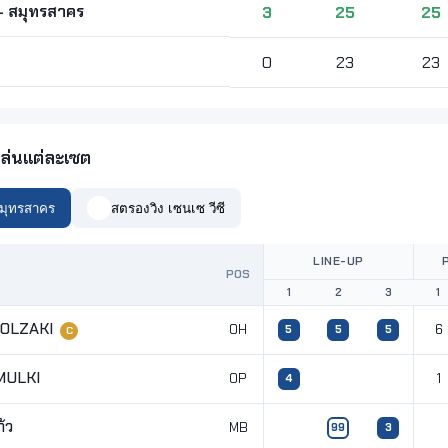
 - สมุทรสาคร
3
25
25
0
23
23
ล่นแต่ละเซต
สมุทรสาคร
สตรองวิง เซนเซ วีซี
LINE-UP
POS
1
2
3
1
OLZAKI
OH
6
5
5
5
C
MULKI
OP
1
4
ก้ว
MB
99
3