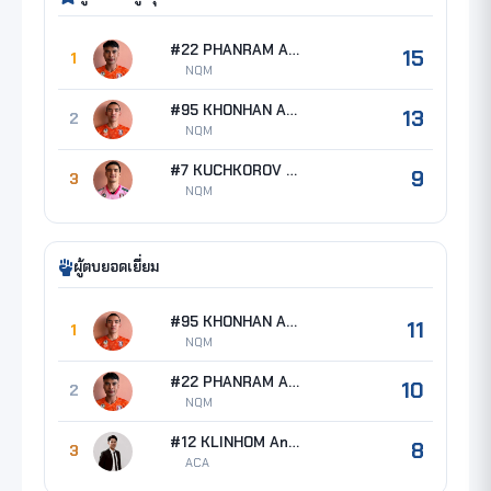
#22 PHANRAM Anurak
15
1
NQM
#95 KHONHAN Amornthep
13
2
NQM
#7 KUCHKOROV Azizbek
9
3
NQM
ผู้ตบยอดเยี่ยม
#95 KHONHAN Amornthep
11
1
NQM
#22 PHANRAM Anurak
10
2
NQM
#12 KLINHOM Ananda
8
3
ACA