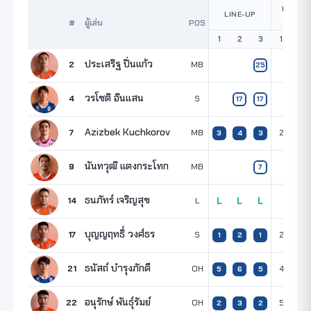
POINTS
LINE-UP
SET
#
ผู้เล่น
POS
1
2
3
1
2
ประเสริฐ ปิ่นแก้ว
2
MB
25
วรโชติ อินแสน
4
S
17
17
Azizbek Kuchkorov
7
MB
2
4
3
4
3
นันทวุฒิ แตงกระโทก
9
MB
7
ธนภัทร์ เจริญสุข
14
L
L
L
L
บุญญฤทธิ์ วงศ์ธร
17
S
2
1
1
2
1
ธนัสถ์ บำรุงภักดี
21
OH
4
4
5
6
5
อนุรักษ์ พันธุ์รัมย์
22
OH
5
6
2
3
2