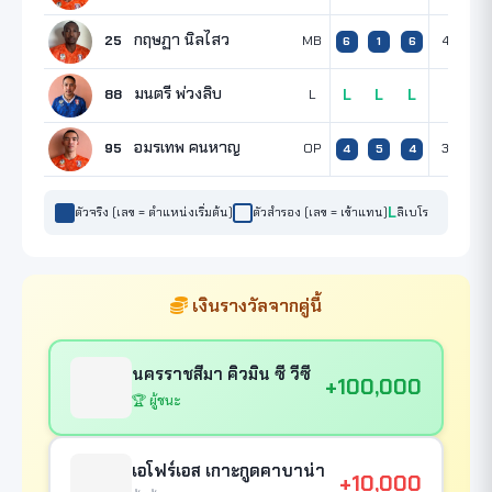
กฤษฏา นิลไสว
25
MB
4
2
6
1
6
มนตรี พ่วงลิบ
88
L
L
L
L
อมรเทพ คนหาญ
95
OP
3
5
4
5
4
ตัวจริง (เลข = ตำแหน่งเริ่มต้น)
ตัวสำรอง (เลข = เข้าแทน)
ลิเบโร
เงินรางวัลจากคู่นี้
นครราชสีมา คิวมิน ซี วีซี
+100,000
🏆 ผู้ชนะ
เอโฟร์เอส เกาะกูดคาบาน่า
+10,000