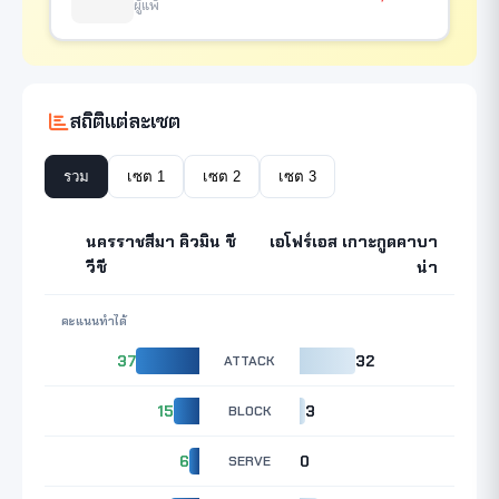
ผู้แพ้
สถิติแต่ละเซต
รวม
เซต 1
เซต 2
เซต 3
นครราชสีมา คิวมิน ซี
เอโฟร์เอส เกาะกูดคาบา
วีซี
น่า
คะแนนทำได้
37
ATTACK
32
15
BLOCK
3
6
SERVE
0