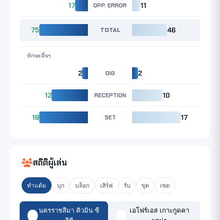
17
OPP. ERROR
11
75
TOTAL
46
ทักษะอื่นๆ
2
DIG
2
12
RECEPTION
10
18
SET
17
สถิติผู้เล่น
ทำแต้ม
บุก
บล็อก
เสิร์ฟ
รับ
ขุด
เซต
นครราชสีมา คิวมิน ซี
เอโฟร์เอส เกาะกูดคา