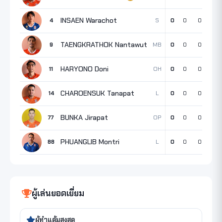
INSAEN Warachot
S
4
0
0
0
0
TAENGKRATHOK Nantawut
MB
9
0
0
0
0
HARYONO Doni
OH
11
0
0
0
0
CHAROENSUK Tanapat
L
14
0
0
0
0
BUNKA Jirapat
OP
77
0
0
0
0
PHUANGLIB Montri
L
88
0
0
0
0
ผู้เล่นยอดเยี่ยม
ผู้ทำแต้มสูงสุด