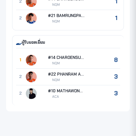
1
2
NQM
#21 BAMRUNGPAKDEE Thanat
1
2
NQM
ผู้รับยอดเยี่ยม
#14 CHAROENSUK Tanapat
8
1
NQM
#22 PHANRAM Anurak
3
2
NQM
#10 MATHAWONG Jetsada
3
2
ACA