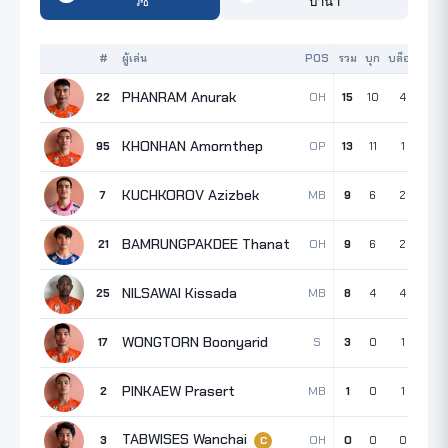
วีซี
บาน่า
#
ผู้เล่น
POS
รวม
บุก
บล็อก
เสิร์
PHANRAM Anurak
OH
22
15
10
4
1
KHONHAN Amornthep
OP
95
13
11
1
1
KUCHKOROV Azizbek
MB
7
9
6
2
1
BAMRUNGPAKDEE Thanat
OH
21
9
6
2
1
NILSAWAI Kissada
MB
25
8
4
4
0
WONGTORN Boonyarid
S
17
3
0
1
2
PINKAEW Prasert
MB
2
1
0
1
0
TABWISES Wanchai
OH
3
0
0
0
0
C