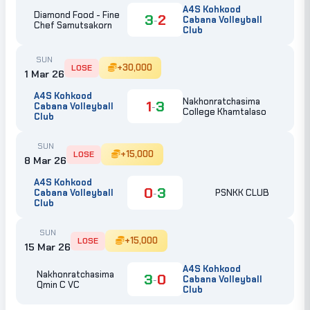
A4S Kohkood
Diamond Food - Fine
3
2
-
Cabana Volleyball
Chef Samutsakorn
Club
SUN
+30,000
LOSE
1 Mar 26
A4S Kohkood
Nakhonratchasima
1
3
-
Cabana Volleyball
College Khamtalaso
Club
SUN
+15,000
LOSE
8 Mar 26
A4S Kohkood
0
3
-
Cabana Volleyball
PSNKK CLUB
Club
SUN
+15,000
LOSE
15 Mar 26
A4S Kohkood
Nakhonratchasima
3
0
-
Cabana Volleyball
Qmin C VC
Club