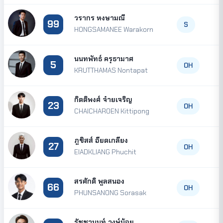
วรากร หงษามณี
99
S
HONGSAMANEE Warakorn
นนทพัทธ์ ครุธามาศ
5
OH
KRUTTHAMAS Nontapat
กิตติพงศ์ จ๋ายเจริญ
23
OH
CHAICHAROEN Kittipong
ภูชิสส์ อียดเกลี้ยง
27
OH
EIADKLIANG Phuchit
สรศักดิ์ พูลสนอง
66
OH
PHUNSANONG Sorasak
รัชชานนท์ วงษ์น้อย