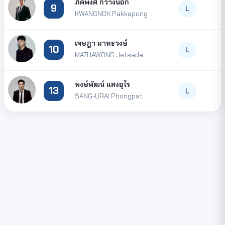
ภัคพงศ์ กว้างนอก
9
L
KWANGNOK Pakkapong
เจษฎา มาทะวงษ์
10
L
MATHAWONG Jetsada
พงษ์พัฒน์ แสงอุไร
13
L
SANG-URAI Phongpat