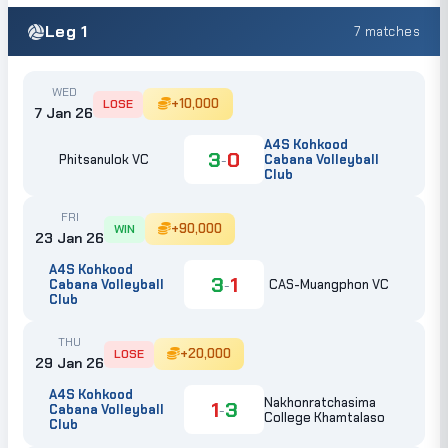
Leg 1
7 matches
WED
+10,000
LOSE
7 Jan 26
A4S Kohkood
3
0
-
Phitsanulok VC
Cabana Volleyball
Club
FRI
+90,000
WIN
23 Jan 26
A4S Kohkood
3
1
-
Cabana Volleyball
CAS-Muangphon VC
Club
THU
+20,000
LOSE
29 Jan 26
A4S Kohkood
Nakhonratchasima
1
3
-
Cabana Volleyball
College Khamtalaso
Club