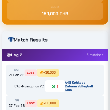
LEG 2
150,000 THB
Match Results
Leg 2
5 matches
SAT
+30,000
LOSE
21 Feb 26
A4S Kohkood
3
1
-
CAS-Muangphon VC
Cabana Volleyball
Club
FRI
+60,000
LOSE
27 Feb 26