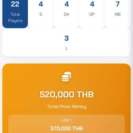
22
4
4
4
7
Total
S
OH
OP
MB
Players
3
L
520,000 THB
Total Prize Money
LEG 1
370,000 THB