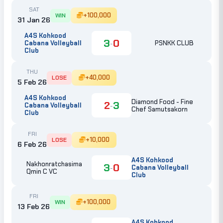
SAT
+100,000
WIN
31 Jan 26
A4S Kohkood
3
0
-
Cabana Volleyball
PSNKK CLUB
Club
THU
+40,000
LOSE
5 Feb 26
A4S Kohkood
Diamond Food - Fine
2
3
-
Cabana Volleyball
Chef Samutsakorn
Club
FRI
+10,000
LOSE
6 Feb 26
A4S Kohkood
Nakhonratchasima
3
0
-
Cabana Volleyball
Qmin C VC
Club
FRI
+100,000
WIN
13 Feb 26
A4S Kohkood