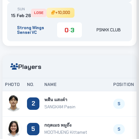
SUN
+10,000
LOSE
15 Feb 26
Strong Wings
0
3
-
PSNKK CLUB
Sensei VC
Players
PHOTO
NO.
NAME
POSITION
พศิน แสงคำ
2
S
SANGKAM Pasin
กฤตเมธ หมูถึง
5
S
MOOTHUENG Kittamet