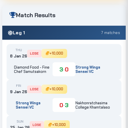
Match Results
Leg 1
7 matches
THU
+10,000
LOSE
8 Jan 26
Diamond Food - Fine
Strong Wings
3
0
-
Chef Samutsakorn
Sensei VC
FRI
+10,000
LOSE
9 Jan 26
Strong Wings
Nakhonratchasima
0
3
-
Sensei VC
College Khamtalaso
SUN
+10,000
LOSE
25 Jan 26