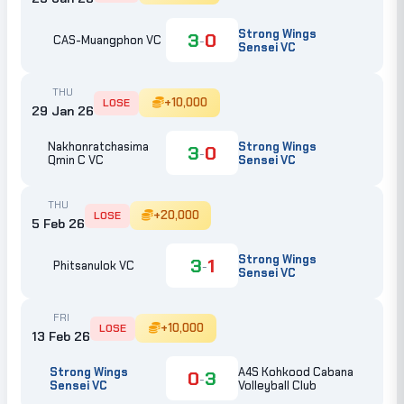
Strong Wings
3
0
-
CAS-Muangphon VC
Sensei VC
THU
+10,000
LOSE
29 Jan 26
Nakhonratchasima
Strong Wings
3
0
-
Qmin C VC
Sensei VC
THU
+20,000
LOSE
5 Feb 26
Strong Wings
3
1
-
Phitsanulok VC
Sensei VC
FRI
+10,000
LOSE
13 Feb 26
Strong Wings
A4S Kohkood Cabana
0
3
-
Sensei VC
Volleyball Club