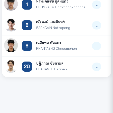
พรมงคลชัย อุดมแก้ว
1
L
UDOMKAEW Pornmongkhonchai
ณัฐพงษ์ แสงอินทร์
6
L
SAENGAIN Nattapong
เฉลิมพล พันแตง
8
L
PHANTAENG Chnoemphon
ปฏิภาณ ชัยตามล
20
L
CHAITAMOL Patipan