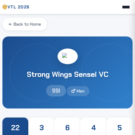
VTL 2026
← Back to Home
Strong Wings Sensei VC
SSI
Men
22
3
6
4
5