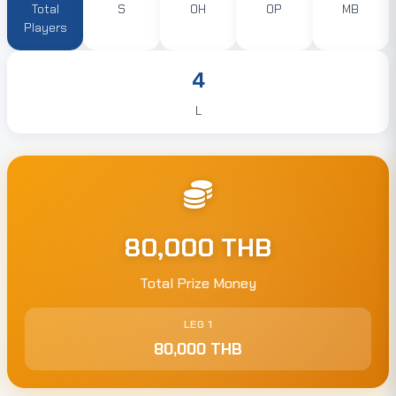
Total
S
OH
OP
MB
Players
4
L
80,000 THB
Total Prize Money
LEG 1
80,000 THB