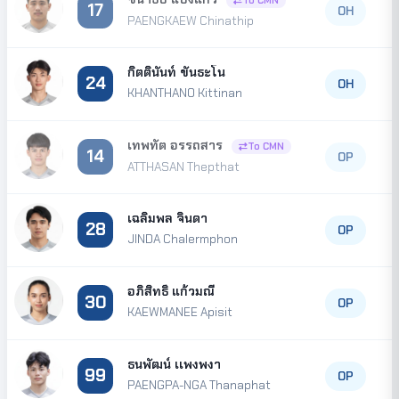
To CMN
17
OH
PAENGKAEW Chinathip
กิตตินันท์ ขันธะโน
24
OH
KHANTHANO Kittinan
เทพทัต อรรถสาร
To CMN
14
OP
ATTHASAN Thepthat
เฉลิมพล จินดา
28
OP
JINDA Chalermphon
อภิสิทธิ์ แก้วมณี
30
OP
KAEWMANEE Apisit
ธนพัฒน์ เเพงพงา
99
OP
PAENGPA-NGA Thanaphat