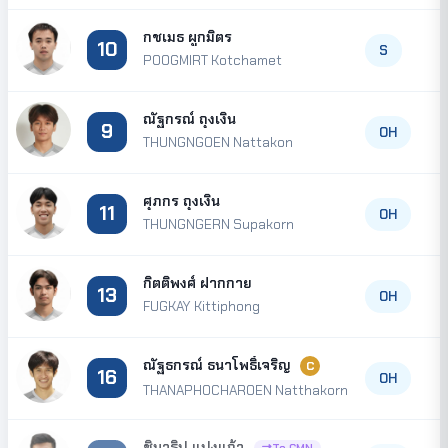
กชเมธ ผูกมิตร
10
S
POOGMIRT Kotchamet
ณัฐกรณ์ ถุงเงิน
9
OH
THUNGNGOEN Nattakon
ศุภกร ถุงเงิน
11
OH
THUNGNGERN Supakorn
กิตติพงศ์ ฝากกาย
13
OH
FUGKAY Kittiphong
ณัฐธกรณ์ ธนาโพธิ์เจริญ
C
16
OH
THANAPHOCHAROEN Natthakorn
ชินาธิป แปงแก้ว