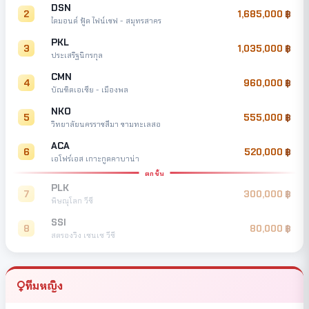
DSN
2
1,685,000
ไดมอนด์ ฟู้ด ไฟน์เชฟ - สมุทรสาคร
PKL
3
1,035,000
ประเสริฐนิกรกุล
CMN
4
960,000
บัณฑิตเอเซีย - เมืองพล
NKO
5
555,000
วิทยาลัยนครราชสีมา ขามทะเลสอ
ACA
6
520,000
เอโฟร์เอส เกาะกูดคาบาน่า
ตกชั้น
PLK
7
300,000
พิษณุโลก วีซี
SSI
8
80,000
สตรองวิง เซนเซ วีซี
ทีมหญิง