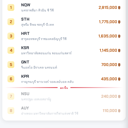
NQW
1
2,815,000
นครราชสีมา คิวมิน ซี วีซี
STH
2
1,775,000
สุพรีม ทิพย ชลบุรี-อี.เทค
HRT
3
1,635,000
ฮารุดอทชลบุรี ราชมงคลธัญบุรี วีซี
KSR
4
1,145,000
มหาวิทยาลัยขอนแก่น ขอนแก่นสตาร์
GNT
5
700,000
จีแอลโอ มิราเคล นครนนท์
KPR
6
435,000
กาญจนบุรี พาวเวอร์ วอลเลย์บอล คลับ
ตกชั้น
NSU
7
240,000
นครปฐม เอสเอสอาร์ยู
AUY
8
110,000
อ่างทอง มหาวิทยาลัยการกีฬาแห่งชาติ วีซี