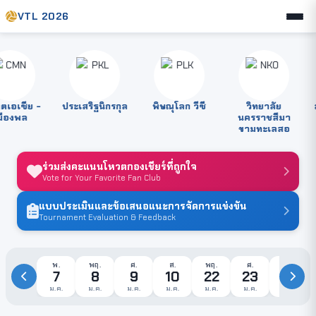
VTL 2026
เอเซีย -
ประเสริฐนิกรกุล
พิษณุโลก วีซี
วิทยาลัย
สต
องพล
นครราชสีมา
ขามทะเลสอ
ร่วมส่งคะแนนโหวตกองเชียร์ที่ถูกใจ
Vote for Your Favorite Fan Club
แบบประเมินและข้อเสนอแนะการจัดการแข่งขัน
Tournament Evaluation & Feedback
พ.
พฤ.
ศ.
ส.
พฤ.
ศ.
ส.
7
8
9
10
22
23
24
ม.ค.
ม.ค.
ม.ค.
ม.ค.
ม.ค.
ม.ค.
ม.ค.