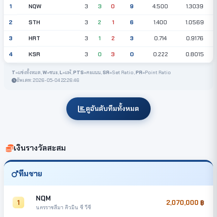
NQW
1
3
3
0
9
4.500
1.3039
STH
2
3
2
1
6
1.400
1.0569
HRT
3
3
1
2
3
0.714
0.9176
KSR
4
3
0
3
0
0.222
0.8015
T
=แข่งทั้งหมด,
W
=ชนะ,
L
=แพ้,
PTS
=คะแนน,
SR
=Set Ratio,
PR
=Point Ratio
อัพเดท: 2026-05-04 22:26:46
ดูอันดับทีมทั้งหมด
เงินรางวัลสะสม
ทีมชาย
NQM
1
2,070,000
นครราชสีมา คิวมิน ซี วีซี