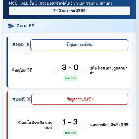
MCC HALL ชั้น 3 เดอะมอลล์ไลฟ์สโตร์ บางแค กรุงเทพมหานคร
7-10 มกราคม 2569
พ. 7 ม.ค. 69
#1
12:00
ข้อมูลการแข่งขัน
3 - 0
เอโฟร์เอส เกาะกูดคาบา
พิษณุโลก วีซี
น่า
ทางการ
#2
15:00
ข้อมูลการแข่งขัน
1 - 3
จีแอลโอ มิราเคิล นคร
นครราชสีมา คิวมิน ซี วีซี
นนท์
ทางการ