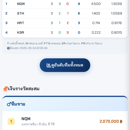
NQW
1
3
3
0
9
4.500
1.3039
STH
2
3
2
1
6
1.400
1.0569
HRT
3
3
1
2
3
0.714
0.9176
KSR
4
3
0
3
0
0.222
0.8015
T
=แข่งทั้งหมด,
W
=ชนะ,
L
=แพ้,
PTS
=คะแนน,
SR
=Set Ratio,
PR
=Point Ratio
อัพเดท: 2026-05-04 22:26:46
ดูอันดับทีมทั้งหมด
เงินรางวัลสะสม
ทีมชาย
NQM
1
2,070,000
นครราชสีมา คิวมิน ซี วีซี