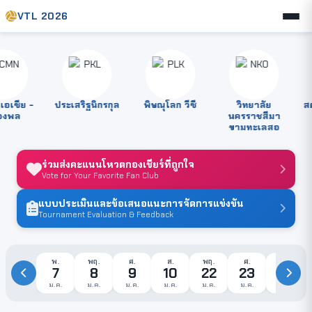
VTL 2026
เซีย -
ประเสริฐนิกรกุล
พิษณุโลก วีซี
วิทยาลัย
สตร
งพล
นครราชสีมา
ขามทะเลสอ
ร่วมส่งคะแนนโหวตกองเชียร์ที่ถูกใจ
Vote for Your Favorite Fan Club
แบบประเมินและข้อเสนอแนะการจัดการแข่งขัน
Tournament Evaluation & Feedback
พ.
พฤ.
ศ.
ส.
พฤ.
ศ.
ส.
7
8
9
10
22
23
24
ม.ค.
ม.ค.
ม.ค.
ม.ค.
ม.ค.
ม.ค.
ม.ค.