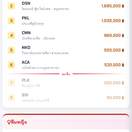
DSN
2
1,685,000
ไดมอนด์ ฟู้ด ไฟน์เชฟ - สมุทรสาคร
PKL
3
1,035,000
ประเสริฐนิกรกุล
CMN
4
960,000
บัณฑิตเอเซีย - เมืองพล
NKO
5
555,000
วิทยาลัยนครราชสีมา ขามทะเลสอ
ACA
6
520,000
เอโฟร์เอส เกาะกูดคาบาน่า
ตกชั้น
PLK
7
300,000
พิษณุโลก วีซี
SSI
8
80,000
สตรองวิง เซนเซ วีซี
ทีมหญิง