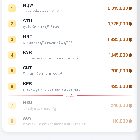
NQW
1
2,815,000
นครราชสีมา คิวมิน ซี วีซี
STH
2
1,775,000
สุพรีม ทิพย ชลบุรี-อี.เทค
HRT
3
1,635,000
ฮารุดอทชลบุรี ราชมงคลธัญบุรี วีซี
KSR
4
1,145,000
มหาวิทยาลัยขอนแก่น ขอนแก่นสตาร์
GNT
5
700,000
จีแอลโอ มิราเคล นครนนท์
KPR
6
435,000
กาญจนบุรี พาวเวอร์ วอลเลย์บอล คลับ
ตกชั้น
NSU
7
240,000
นครปฐม เอสเอสอาร์ยู
AUY
8
110,000
อ่างทอง มหาวิทยาลัยการกีฬาแห่งชาติ วีซี