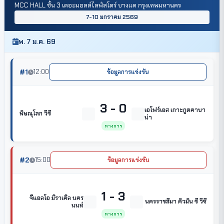
MCC HALL ชั้น 3 เดอะมอลล์ไลฟ์สโตร์ บางแค กรุงเทพมหานคร
7-10 มกราคม 2569
พ. 7 ม.ค. 69
#1
12:00
ข้อมูลการแข่งขัน
3 - 0
เอโฟร์เอส เกาะกูดคาบา
พิษณุโลก วีซี
น่า
ทางการ
#2
15:00
ข้อมูลการแข่งขัน
1 - 3
จีแอลโอ มิราเคิล นคร
นครราชสีมา คิวมิน ซี วีซี
นนท์
ทางการ