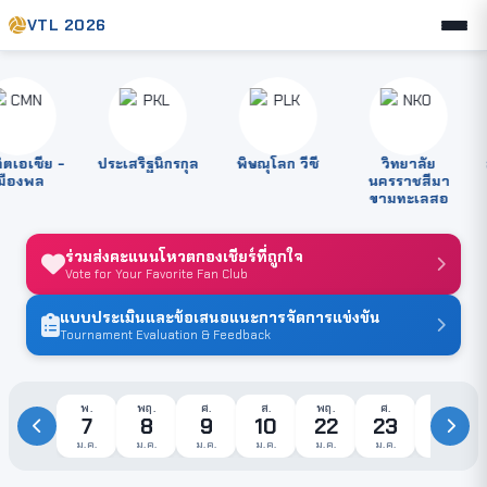
VTL 2026
เอเซีย -
ประเสริฐนิกรกุล
พิษณุโลก วีซี
วิทยาลัย
สต
องพล
นครราชสีมา
ขามทะเลสอ
ร่วมส่งคะแนนโหวตกองเชียร์ที่ถูกใจ
Vote for Your Favorite Fan Club
แบบประเมินและข้อเสนอแนะการจัดการแข่งขัน
Tournament Evaluation & Feedback
พ.
พฤ.
ศ.
ส.
พฤ.
ศ.
ส.
7
8
9
10
22
23
24
ม.ค.
ม.ค.
ม.ค.
ม.ค.
ม.ค.
ม.ค.
ม.ค.