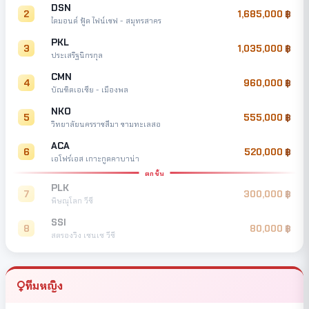
DSN
2
1,685,000
ไดมอนด์ ฟู้ด ไฟน์เชฟ - สมุทรสาคร
PKL
3
1,035,000
ประเสริฐนิกรกุล
CMN
4
960,000
บัณฑิตเอเซีย - เมืองพล
NKO
5
555,000
วิทยาลัยนครราชสีมา ขามทะเลสอ
ACA
6
520,000
เอโฟร์เอส เกาะกูดคาบาน่า
ตกชั้น
PLK
7
300,000
พิษณุโลก วีซี
SSI
8
80,000
สตรองวิง เซนเซ วีซี
ทีมหญิง