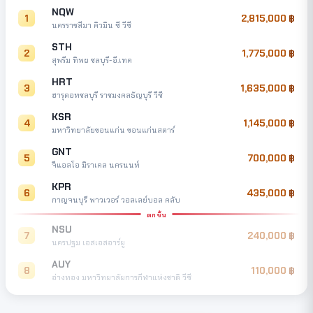
NQW
1
2,815,000
นครราชสีมา คิวมิน ซี วีซี
STH
2
1,775,000
สุพรีม ทิพย ชลบุรี-อี.เทค
HRT
3
1,635,000
ฮารุดอทชลบุรี ราชมงคลธัญบุรี วีซี
KSR
4
1,145,000
มหาวิทยาลัยขอนแก่น ขอนแก่นสตาร์
GNT
5
700,000
จีแอลโอ มิราเคล นครนนท์
KPR
6
435,000
กาญจนบุรี พาวเวอร์ วอลเลย์บอล คลับ
ตกชั้น
NSU
7
240,000
นครปฐม เอสเอสอาร์ยู
AUY
8
110,000
อ่างทอง มหาวิทยาลัยการกีฬาแห่งชาติ วีซี