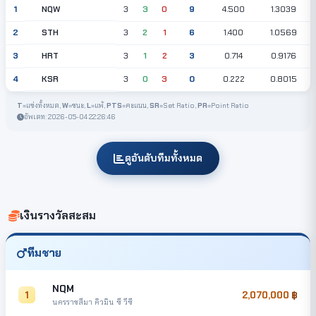
NQW
1
3
3
0
9
4.500
1.3039
STH
2
3
2
1
6
1.400
1.0569
HRT
3
3
1
2
3
0.714
0.9176
KSR
4
3
0
3
0
0.222
0.8015
T
=แข่งทั้งหมด,
W
=ชนะ,
L
=แพ้,
PTS
=คะแนน,
SR
=Set Ratio,
PR
=Point Ratio
อัพเดท: 2026-05-04 22:26:46
ดูอันดับทีมทั้งหมด
เงินรางวัลสะสม
ทีมชาย
NQM
1
2,070,000
นครราชสีมา คิวมิน ซี วีซี