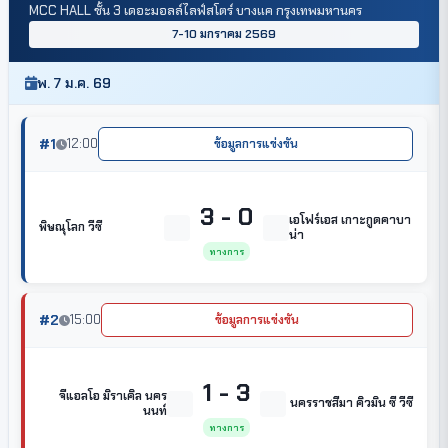
MCC HALL ชั้น 3 เดอะมอลล์ไลฟ์สโตร์ บางแค กรุงเทพมหานคร
7-10 มกราคม 2569
พ. 7 ม.ค. 69
#1
12:00
ข้อมูลการแข่งขัน
3 - 0
เอโฟร์เอส เกาะกูดคาบา
พิษณุโลก วีซี
น่า
ทางการ
#2
15:00
ข้อมูลการแข่งขัน
1 - 3
จีแอลโอ มิราเคิล นคร
นครราชสีมา คิวมิน ซี วีซี
นนท์
ทางการ