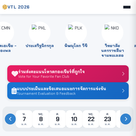
VTL 2026
อเซีย -
ประเสริฐนิกรกุล
พิษณุโลก วีซี
วิทยาลัย
สตร
งพล
นครราชสีมา
ขามทะเลสอ
ร่วมส่งคะแนนโหวตกองเชียร์ที่ถูกใจ
Vote for Your Favorite Fan Club
แบบประเมินและข้อเสนอแนะการจัดการแข่งขัน
Tournament Evaluation & Feedback
พ.
พฤ.
ศ.
ส.
พฤ.
ศ.
ส.
7
8
9
10
22
23
24
ม.ค.
ม.ค.
ม.ค.
ม.ค.
ม.ค.
ม.ค.
ม.ค.