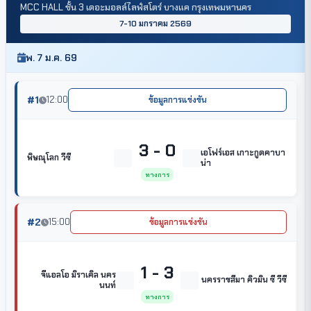
MCC HALL ชั้น 3 เดอะมอลล์ไลฟ์สโตร์ บางแค กรุงเทพมหานคร
7-10 มกราคม 2569
พ. 7 ม.ค. 69
#1
12:00
ข้อมูลการแข่งขัน
3 - 0
เอโฟร์เอส เกาะกูดคาบา
พิษณุโลก วีซี
น่า
ทางการ
#2
15:00
ข้อมูลการแข่งขัน
1 - 3
จีแอลโอ มิราเคิล นคร
นครราชสีมา คิวมิน ซี วีซี
นนท์
ทางการ