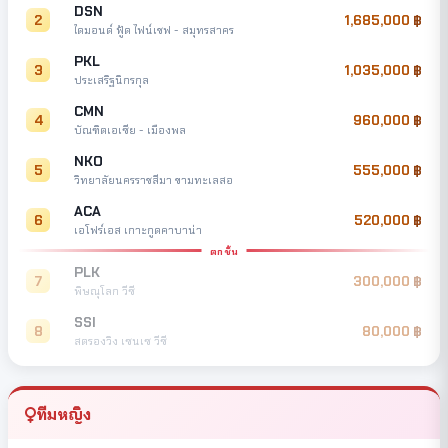
DSN
2
1,685,000
ไดมอนด์ ฟู้ด ไฟน์เชฟ - สมุทรสาคร
PKL
3
1,035,000
ประเสริฐนิกรกุล
CMN
4
960,000
บัณฑิตเอเซีย - เมืองพล
NKO
5
555,000
วิทยาลัยนครราชสีมา ขามทะเลสอ
ACA
6
520,000
เอโฟร์เอส เกาะกูดคาบาน่า
ตกชั้น
PLK
7
300,000
พิษณุโลก วีซี
SSI
8
80,000
สตรองวิง เซนเซ วีซี
ทีมหญิง