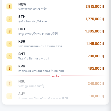
NQW
1
2,815,000
นครราชสีมา คิวมิน ซี วีซี
STH
2
1,775,000
สุพรีม ทิพย ชลบุรี-อี.เทค
HRT
3
1,635,000
ฮารุดอทชลบุรี ราชมงคลธัญบุรี วีซี
KSR
4
1,145,000
มหาวิทยาลัยขอนแก่น ขอนแก่นสตาร์
GNT
5
700,000
จีแอลโอ มิราเคล นครนนท์
KPR
6
435,000
กาญจนบุรี พาวเวอร์ วอลเลย์บอล คลับ
ตกชั้น
NSU
7
240,000
นครปฐม เอสเอสอาร์ยู
AUY
8
110,000
อ่างทอง มหาวิทยาลัยการกีฬาแห่งชาติ วีซี