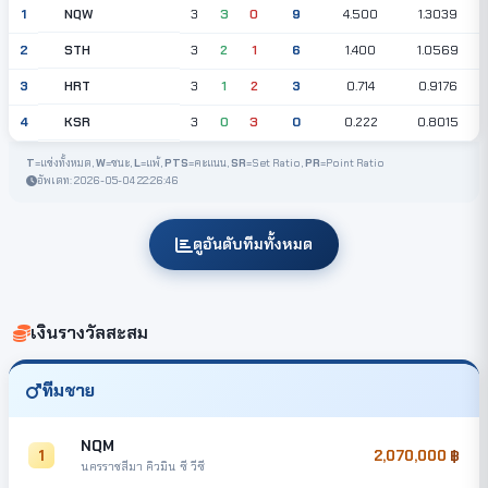
NQW
1
3
3
0
9
4.500
1.3039
STH
2
3
2
1
6
1.400
1.0569
HRT
3
3
1
2
3
0.714
0.9176
KSR
4
3
0
3
0
0.222
0.8015
T
=แข่งทั้งหมด,
W
=ชนะ,
L
=แพ้,
PTS
=คะแนน,
SR
=Set Ratio,
PR
=Point Ratio
อัพเดท: 2026-05-04 22:26:46
ดูอันดับทีมทั้งหมด
เงินรางวัลสะสม
ทีมชาย
NQM
1
2,070,000
นครราชสีมา คิวมิน ซี วีซี